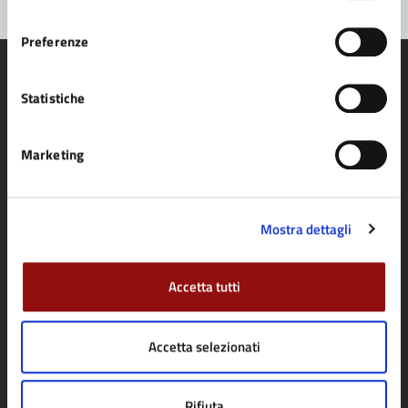
consenso
Preferenze
Statistiche
Comune di Fidenza
Marketing
AMMINISTRAZIONE
Mostra dettagli
Organi di governo
Aree amministrative
Accetta tutti
Uffici
Enti e fondazioni
Accetta selezionati
Politici
Personale amministrativo
Rifiuta