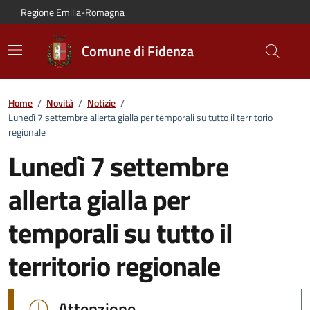
Vai al contenuto principale
Vai alla navigazione del sito
Vai al piede di pagina
Regione Emilia-Romagna
Comune di Fidenza
Home
/
Novità
/
Notizie
/
Lunedì 7 settembre allerta gialla per temporali su tutto il territorio
regionale
Lunedì 7 settembre
allerta gialla per
temporali su tutto il
territorio regionale
Dettagli della notizia:
Attenzione