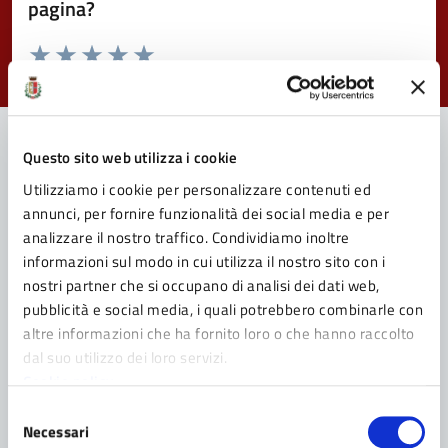
pagina?
Valuta da 1 a 5 stelle la pagina
Valuta 1 stelle su 5
Valuta 2 stelle su 5
Valuta 3 stelle su 5
Valuta 4 stelle su 5
Valuta 5 stelle su 5
Questo sito web utilizza i cookie
Contatta il Comune
Utilizziamo i cookie per personalizzare contenuti ed
annunci, per fornire funzionalità dei social media e per
Leggi le domande frequenti
analizzare il nostro traffico. Condividiamo inoltre
informazioni sul modo in cui utilizza il nostro sito con i
Richiedi assistenza
nostri partner che si occupano di analisi dei dati web,
pubblicità e social media, i quali potrebbero combinarle con
Prenota appuntamento
altre informazioni che ha fornito loro o che hanno raccolto
dal suo utilizzo dei loro servizi.
Problemi in città
Cookie policy
Segnala disservizio
Selezione
Necessari
del