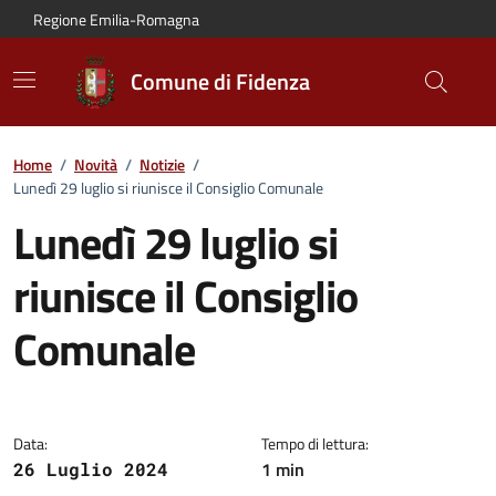
Vai al contenuto principale
Vai alla navigazione del sito
Vai al piede di pagina
Regione Emilia-Romagna
Comune di Fidenza
Home
/
Novità
/
Notizie
/
Lunedì 29 luglio si riunisce il Consiglio Comunale
Lunedì 29 luglio si
riunisce il Consiglio
Comunale
Dettagli della notizia:
Data:
Tempo di lettura:
1 min
26 Luglio 2024