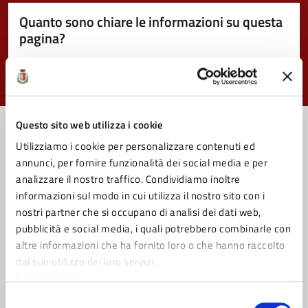
Quanto sono chiare le informazioni su questa
pagina?
Valuta da 1 a 5 stelle la pagina
Valuta 1 stelle su 5
Valuta 2 stelle su 5
Valuta 3 stelle su 5
Valuta 4 stelle su 5
Valuta 5 stelle su 5
Questo sito web utilizza i cookie
Utilizziamo i cookie per personalizzare contenuti ed
Contatta il Comune
annunci, per fornire funzionalità dei social media e per
analizzare il nostro traffico. Condividiamo inoltre
Leggi le domande frequenti
informazioni sul modo in cui utilizza il nostro sito con i
nostri partner che si occupano di analisi dei dati web,
Richiedi assistenza
pubblicità e social media, i quali potrebbero combinarle con
altre informazioni che ha fornito loro o che hanno raccolto
Prenota appuntamento
dal suo utilizzo dei loro servizi.
Cookie policy
Problemi in città
Selezione