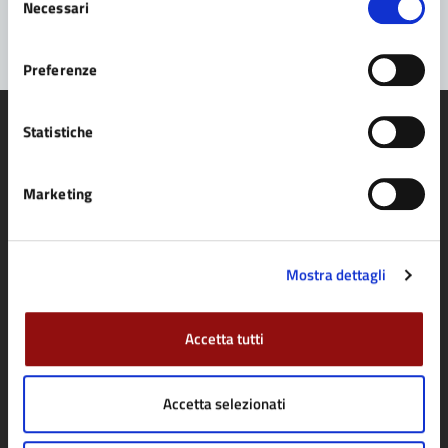
Segnala disservizio
Necessari
del
consenso
Preferenze
Statistiche
Marketing
Comune di Fidenza
AMMINISTRAZIONE
Mostra dettagli
Organi di governo
Aree amministrative
Accetta tutti
Uffici
Enti e fondazioni
Accetta selezionati
Politici