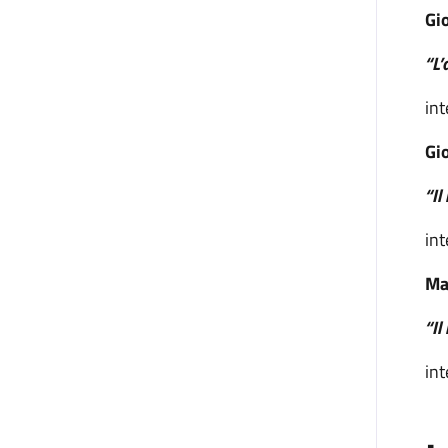
Gio
“L’
int
Gi
“Il
int
Ma
“Il
int