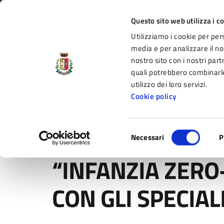
Vai al contenuto principale
Vai alla navigazione del sito
Vai al piede di pagina
Regione Emilia-Romagna
Questo sito web utilizza i c
Utilizziamo i cookie per per
Comune di Fidenza
media e per analizzare il nos
nostro sito con i nostri part
il portale di servizi e informazioni del C
quali potrebbero combinarle
utilizzo dei loro servizi.
Cookie policy
Amministrazione
Novità
Servizi
Selezione
Home
/
Novità
/
Notizie
/
“INFANZIA ZERO-SEI. PARLI
Necessari
P
del
consenso
“INFANZIA ZERO
CON GLI SPECIAL