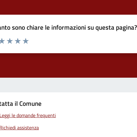
nto sono chiare le informazioni su questa pagina
 da 1 a 5 stelle la pagina
ta 1 stelle su 5
Valuta 2 stelle su 5
Valuta 3 stelle su 5
Valuta 4 stelle su 5
Valuta 5 stelle su 5
tatta il Comune
Leggi le domande frequenti
Richiedi assistenza