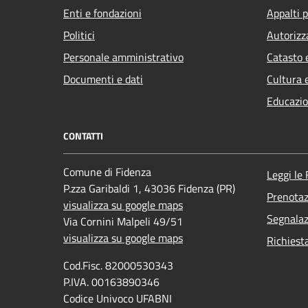
Enti e fondazioni
Appalti p
Politici
Autorizz
Personale amministrativo
Catasto 
Documenti e dati
Cultura 
Educazio
CONTATTI
Comune di Fidenza
Leggi le
P.zza Garibaldi 1, 43036 Fidenza (PR)
Prenota
visualizza su google maps
Segnalaz
Via Cornini Malpeli 49/51
visualizza su google maps
Richiest
Cod.Fisc. 82000530343
P.IVA. 00163890346
Codice Univoco UFABNI