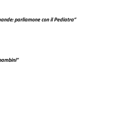
mande: parliamone con il Pediatra”
o
 bambini”