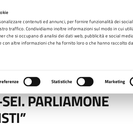
ookie
sonalizzare contenuti ed annunci, per fornire funzionalità dei social
tro traffico. Condividiamo inoltre informazioni sul modo in cui utiliz
Seg
ner che si occupano di analisi dei dati web, pubblicità e social media
omune di Fidenza
 con altre informazioni che ha fornito loro o che hanno raccolto da
Vivere Fidenza
AMONE CON GLI SPECIALISTI”
referenze
Statistiche
Marketing
-SEI. PARLIAMONE
ISTI”