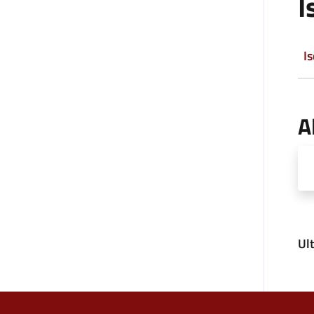
I
Is
A
Ul