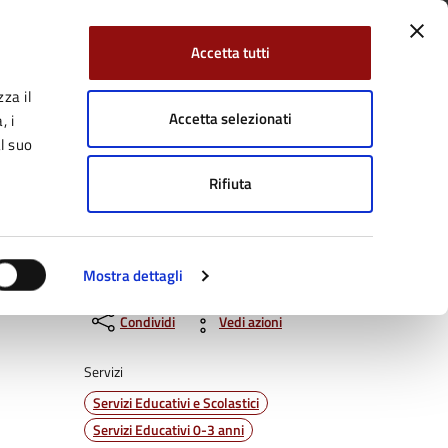
Accetta tutti
za il
Facebook
Twitter
YouTube
uici su:
Cerca:
Accetta selezionati
, i
l suo
Rifiuta
Servizi Online
Tutti gli argomenti
Mostra dettagli
Condividi
Vedi azioni
Servizi
Servizi Educativi e Scolastici
Servizi Educativi 0-3 anni