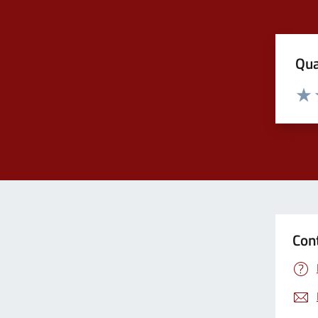
Qua
Valuta
Valu
Con