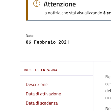
Dettagli della notizi
Attenzione
la notizia che stai visualizzando
è s
Data:
06 Febbraio 2021
INDICE DELLA PAGINA
Nel
cen
Descrizione
del
Data di attivazione
occ
Data di scadenza
Nel