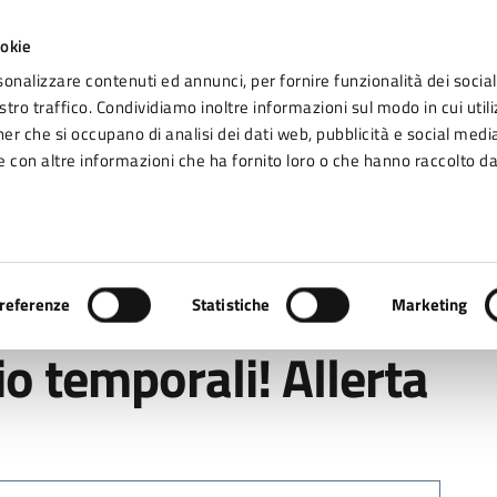
ookie
sonalizzare contenuti ed annunci, per fornire funzionalità dei social
tro traffico. Condividiamo inoltre informazioni sul modo in cui utiliz
Seg
ner che si occupano di analisi dei dati web, pubblicità e social media
omune di Fidenza
 con altre informazioni che ha fornito loro o che hanno raccolto da
Vivere Fidenza
 Allerta gialla su Fidenza
referenze
Statistiche
Marketing
o temporali! Allerta