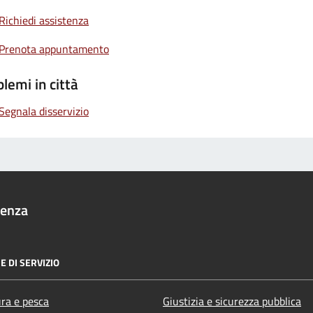
Richiedi assistenza
Prenota appuntamento
lemi in città
Segnala disservizio
denza
E DI SERVIZIO
ura e pesca
Giustizia e sicurezza pubblica