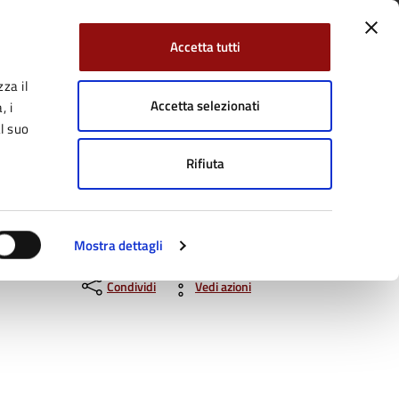
Accetta tutti
za il
Facebook
Twitter
YouTube
uici su:
Cerca:
Accetta selezionati
, i
l suo
Rifiuta
Servizi Online
Tutti gli argomenti
Mostra dettagli
Condividi
Vedi azioni