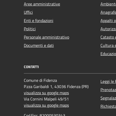
Aree amministrative
Ambient
Uffici
Anagrafe 
Enti e fondazioni
Appalti p
Politici
Autorizz
Personale amministrativo
Catasto 
Documenti e dati
Cultura 
Educazio
CONTATTI
Comune di Fidenza
Leggi le
P.zza Garibaldi 1, 43036 Fidenza (PR)
Prenota
visualizza su google maps
Segnalaz
Via Cornini Malpeli 49/51
visualizza su google maps
Richiest
Cod.Fisc. 82000530343