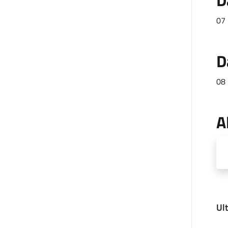
D
07 
D
08 
A
Ul