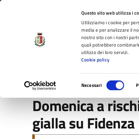
Vai al contenuto principale
Vai alla navigazione del sito
Vai al piede di pagina
Regione Emilia-Romagna
Questo sito web utilizza i c
Utilizziamo i cookie per per
Comune di Fidenza
media e per analizzare il nos
nostro sito con i nostri part
il portale di servizi e informazioni del C
quali potrebbero combinarle
utilizzo dei loro servizi.
Cookie policy
Amministrazione
Novità
Servizi
Selezione
Home
/
Novità
/
Notizie
/
Domenica a rischio temporali!
Necessari
P
del
consenso
Domenica a rischi
gialla su Fidenza