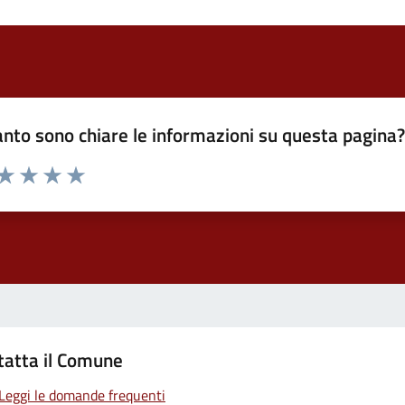
nto sono chiare le informazioni su questa pagina
 da 1 a 5 stelle la pagina
ta 1 stelle su 5
Valuta 2 stelle su 5
Valuta 3 stelle su 5
Valuta 4 stelle su 5
Valuta 5 stelle su 5
tatta il Comune
Leggi le domande frequenti