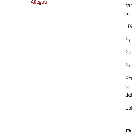
Allegati
sar
par
ℹ️ 
? g
? a
? r
Per
ser
del
L’a