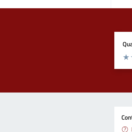
Qua
Valuta
Valu
Con