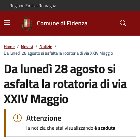
Vai al contenuto principale
Vai alla navigazione del sito
Vai al piede di pagina
Regione Emilia-Romagna
Comune di Fidenza
Home
/
Novità
/
Notizie
/
Da lunedì 28 agosto si asfalta la rotatoria di via XXIV Maggio
Da lunedì 28 agosto si
asfalta la rotatoria di via
XXIV Maggio
Dettagli della notizia:
Attenzione
la notizia che stai visualizzando
è scaduta