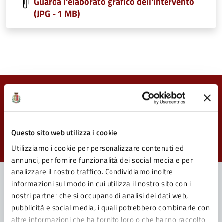
Guarda l'elaborato grafico dell'Intervento
(JPG - 1 MB)
Quanto sono chiare le informazioni su questa
pagina?
Questo sito web utilizza i cookie
Valuta da 1 a 5 stelle la pagina
Valuta 1 stelle su 5
Valuta 2 stelle su 5
Valuta 3 stelle su 5
Valuta 4 stelle su 5
Valuta 5 stelle su 5
Utilizziamo i cookie per personalizzare contenuti ed
annunci, per fornire funzionalità dei social media e per
analizzare il nostro traffico. Condividiamo inoltre
informazioni sul modo in cui utilizza il nostro sito con i
nostri partner che si occupano di analisi dei dati web,
Contatta il Comune
pubblicità e social media, i quali potrebbero combinarle con
altre informazioni che ha fornito loro o che hanno raccolto