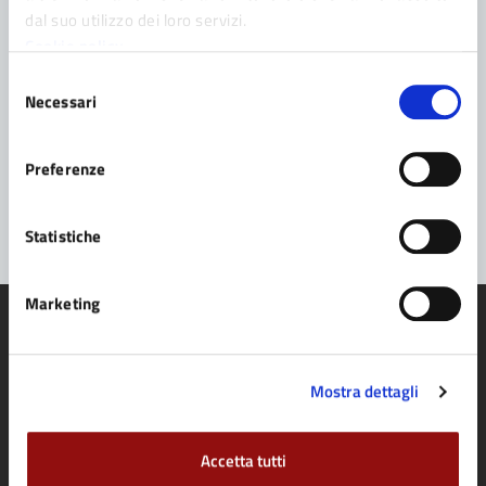
Leggi le domande frequenti
dal suo utilizzo dei loro servizi.
Cookie policy
Richiedi assistenza
Selezione
Prenota appuntamento
Necessari
del
consenso
Problemi in città
Preferenze
Segnala disservizio
Statistiche
Marketing
Mostra dettagli
Comune di Fidenza
Accetta tutti
AMMINISTRAZIONE