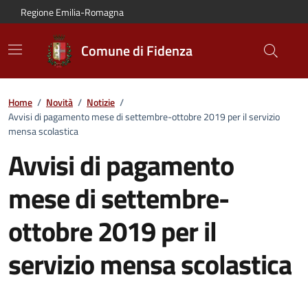
Vai al contenuto principale
Vai alla navigazione del sito
Vai al piede di pagina
Regione Emilia-Romagna
Comune di Fidenza
Home
/
Novità
/
Notizie
/
Avvisi di pagamento mese di settembre-ottobre 2019 per il servizio
mensa scolastica
Avvisi di pagamento
mese di settembre-
ottobre 2019 per il
servizio mensa scolastica
Dettagli della notizia: