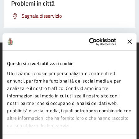
Problemi in città
Segnala disservizio
Questo sito web utilizza i cookie
Utilizziamo i cookie per personalizzare contenuti ed
Comune di Fidenza
annunci, per fornire funzionalità dei social media e per
analizzare il nostro traffico. Condividiamo inoltre
informazioni sul modo in cui utilizza il nostro sito con i
AMMINISTRAZIONE
nostri partner che si occupano di analisi dei dati web,
Organi di governo
pubblicità e social media, i quali potrebbero combinarle con
altre informazioni che ha fornito loro o che hanno raccolto
Aree amministrative
dal suo utilizzo dei loro servizi.
Uffici
Cookie policy
Enti e fondazioni