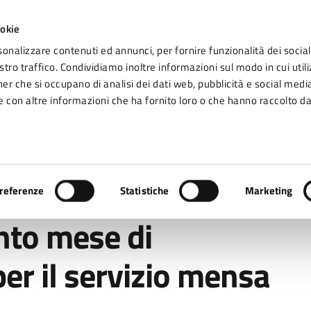
ookie
sonalizzare contenuti ed annunci, per fornire funzionalità dei social
tro traffico. Condividiamo inoltre informazioni sul modo in cui utiliz
Seg
ner che si occupano di analisi dei dati web, pubblicità e social media
omune di Fidenza
 con altre informazioni che ha fornito loro o che hanno raccolto da
Vivere Fidenza
 settembre 2021 per il servizio mensa scolastica
referenze
Statistiche
Marketing
nto mese di
er il servizio mensa