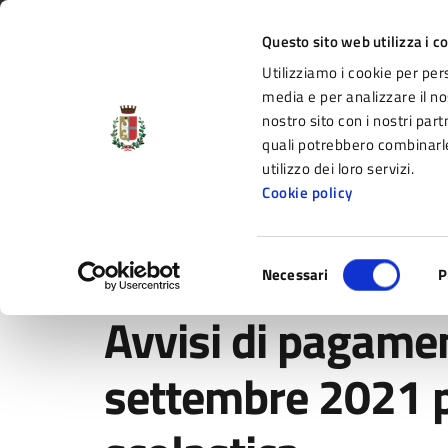
Vai al contenuto principale
Vai alla navigazione del sito
Vai al piede di pagina
Regione Emilia-Romagna
Questo sito web utilizza i c
Utilizziamo i cookie per per
Comune di Fidenza
media e per analizzare il nos
nostro sito con i nostri part
il portale di servizi e informazioni del C
quali potrebbero combinarle
utilizzo dei loro servizi.
Cookie policy
Amministrazione
Novità
Servizi
Selezione
Home
/
Novità
/
Notizie
/
Avvisi di pagamento mese di
Necessari
P
del
consenso
Avvisi di pagame
settembre 2021 p