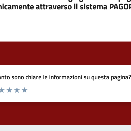
nicamente attraverso il sistema PAGO
nto sono chiare le informazioni su questa pagina
 da 1 a 5 stelle la pagina
ta 1 stelle su 5
Valuta 2 stelle su 5
Valuta 3 stelle su 5
Valuta 4 stelle su 5
Valuta 5 stelle su 5