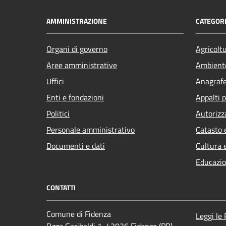
AMMINISTRAZIONE
CATEGORI
Organi di governo
Agricolt
Aree amministrative
Ambient
Uffici
Anagrafe 
Enti e fondazioni
Appalti p
Politici
Autorizz
Personale amministrativo
Catasto 
Documenti e dati
Cultura 
Educazio
CONTATTI
Comune di Fidenza
Leggi le
P.zza Garibaldi 1, 43036 Fidenza (PR)