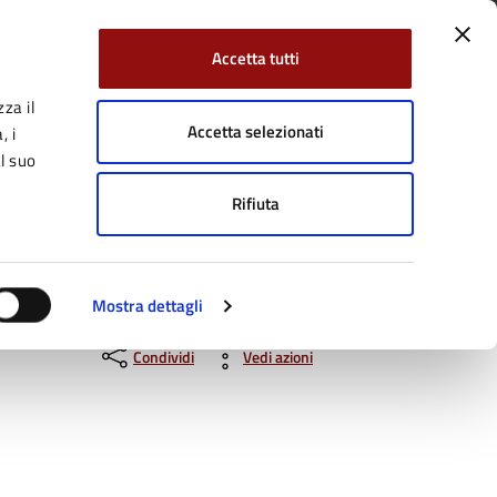
Accetta tutti
za il
Facebook
Twitter
YouTube
uici su:
Cerca:
Accetta selezionati
, i
l suo
Rifiuta
Servizi Online
Tutti gli argomenti
Mostra dettagli
Condividi
Vedi azioni