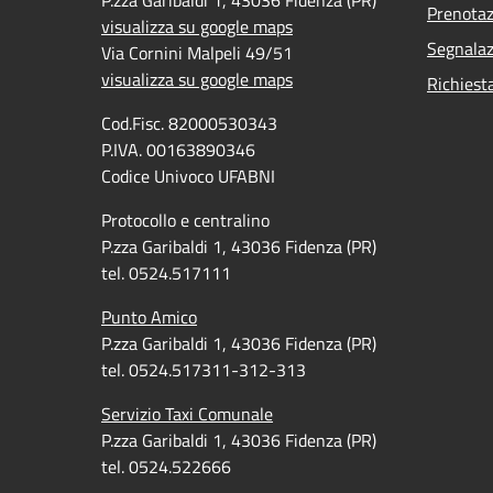
Prenota
visualizza su google maps
Segnalaz
Via Cornini Malpeli 49/51
visualizza su google maps
Richiest
Cod.Fisc. 82000530343
P.IVA. 00163890346
Codice Univoco UFABNI
Protocollo e centralino
P.zza Garibaldi 1, 43036 Fidenza (PR)
tel. 0524.517111
Punto Amico
P.zza Garibaldi 1, 43036 Fidenza (PR)
tel. 0524.517311-312-313
Servizio Taxi Comunale
P.zza Garibaldi 1, 43036 Fidenza (PR)
tel. 0524.522666