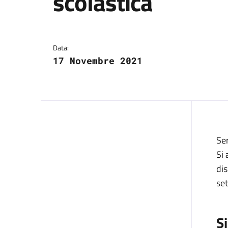
scolastica
Dettagli della notizi
Data:
17 Novembre 2021
Ser
Si 
dis
se
S