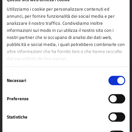
Uffici
Utilizziamo i cookie per personalizzare contenuti ed
Enti e fondazioni
annunci, per fornire funzionalità dei social media e per
Politici
analizzare il nostro traffico. Condividiamo inoltre
Personale amministrativo
informazioni sul modo in cui utilizza il nostro sito con i
nostri partner che si occupano di analisi dei dati web,
Documenti e dati
pubblicità e social media, i quali potrebbero combinarle con
altre informazioni che ha fornito loro o che hanno raccolto
dal suo utilizzo dei loro servizi.
CATEGORIE DI SERVIZIO
Cookie policy
Agricoltura e pesca
Imprese e commercio
Selezione
Ambiente
Mobilità e trasporti
Necessari
del
consenso
Anagrafe e stato civile
Salute, benessere e
Preferenze
Appalti pubblici
assistenza
Autorizzazioni
Tributi, finanze e
Statistiche
Catasto e urbanistica
contravvenzioni
Cultura e tempo libero
Turismo