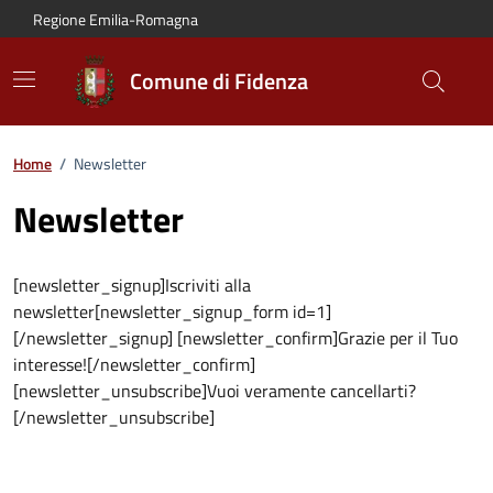
Vai al contenuto principale
Vai alla navigazione del sito
Vai al piede di pagina
Regione Emilia-Romagna
Comune di Fidenza
Home
/
Newsletter
Newsletter
[newsletter_signup]Iscriviti alla
newsletter[newsletter_signup_form id=1]
[/newsletter_signup] [newsletter_confirm]Grazie per il Tuo
interesse![/newsletter_confirm]
[newsletter_unsubscribe]Vuoi veramente cancellarti?
[/newsletter_unsubscribe]