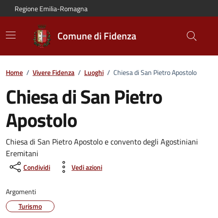
Vai al contenuto principale
Vai alla navigazione del sito
Vai al piede di pagina
Regione Emilia-Romagna
Comune di Fidenza
Home
/
Vivere Fidenza
/
Luoghi
/
Chiesa di San Pietro Apostolo
Chiesa di San Pietro
Apostolo
Chiesa di San Pietro Apostolo e convento degli Agostiniani
Eremitani
Condividi
Vedi azioni
Argomenti
Turismo