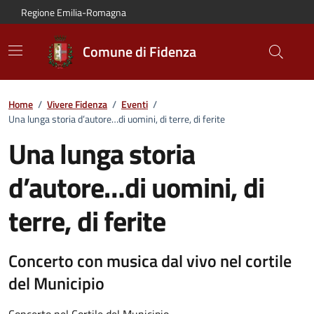
Vai al contenuto principale
Vai alla navigazione del sito
Vai al piede di pagina
Regione Emilia-Romagna
Comune di Fidenza
Home
/
Vivere Fidenza
/
Eventi
/
Una lunga storia d’autore…di uomini, di terre, di ferite
Una lunga storia
d’autore…di uomini, di
terre, di ferite
Dettagli dell'evento:
Concerto con musica dal vivo nel cortile
del Municipio