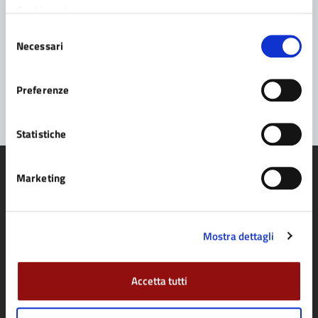
Cookie policy
Prenota appuntamento
Selezione
Necessari
del
Problemi in città
consenso
Segnala disservizio
Preferenze
Statistiche
Marketing
Comune di Fidenza
Mostra dettagli
AMMINISTRAZIONE
Accetta tutti
Organi di governo