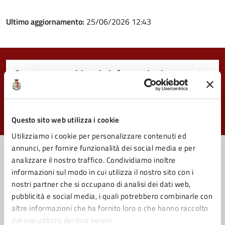
Ultimo aggiornamento:
25/06/2026 12:43
Quanto sono chiare le informazioni su questa
pagina?
Valuta da 1 a 5 stelle la pagina
Questo sito web utilizza i cookie
Valuta 1 stelle su 5
Valuta 2 stelle su 5
Valuta 3 stelle su 5
Valuta 4 stelle su 5
Valuta 5 stelle su 5
Utilizziamo i cookie per personalizzare contenuti ed
annunci, per fornire funzionalità dei social media e per
analizzare il nostro traffico. Condividiamo inoltre
informazioni sul modo in cui utilizza il nostro sito con i
Contatta il Comune
nostri partner che si occupano di analisi dei dati web,
pubblicità e social media, i quali potrebbero combinarle con
Leggi le domande frequenti
altre informazioni che ha fornito loro o che hanno raccolto
Richiedi assistenza
dal suo utilizzo dei loro servizi.