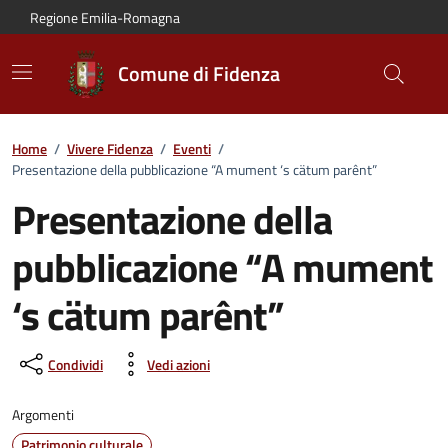
Vai al contenuto principale
Vai alla navigazione del sito
Vai al piede di pagina
Regione Emilia-Romagna
Comune di Fidenza
Home
/
Vivere Fidenza
/
Eventi
/
Presentazione della pubblicazione “A mument ‘s cätum parênt”
Presentazione della
pubblicazione “A mument
‘s cätum parênt”
Dettagli dell'evento:
Condividi
Vedi azioni
Argomenti
Patrimonio culturale