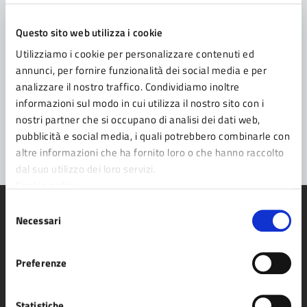
Leggi le domande frequenti
Questo sito web utilizza i cookie
Richiedi assistenza
Utilizziamo i cookie per personalizzare contenuti ed
Prenota appuntamento
annunci, per fornire funzionalità dei social media e per
analizzare il nostro traffico. Condividiamo inoltre
Problemi in città
informazioni sul modo in cui utilizza il nostro sito con i
nostri partner che si occupano di analisi dei dati web,
Segnala disservizio
pubblicità e social media, i quali potrebbero combinarle con
altre informazioni che ha fornito loro o che hanno raccolto
dal suo utilizzo dei loro servizi.
Cookie policy
Selezione
Necessari
del
consenso
Comune di Fidenza
Preferenze
Statistiche