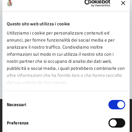
Contatta il Comune
Leggi le domande frequenti
Questo sito web utilizza i cookie
Utilizziamo i cookie per personalizzare contenuti ed
Richiedi assistenza
annunci, per fornire funzionalità dei social media e per
Prenota appuntamento
analizzare il nostro traffico. Condividiamo inoltre
informazioni sul modo in cui utilizza il nostro sito con i
Problemi in città
nostri partner che si occupano di analisi dei dati web,
pubblicità e social media, i quali potrebbero combinarle con
Segnala disservizio
altre informazioni che ha fornito loro o che hanno raccolto
dal suo utilizzo dei loro servizi.
Cookie policy
Selezione
Necessari
del
consenso
Preferenze
Comune di Fidenza