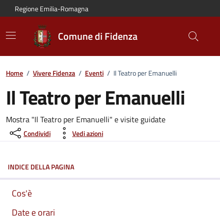
Vai al contenuto principale
Vai alla navigazione del sito
Vai al piede di pagina
Regione Emilia-Romagna
Comune di Fidenza
Home
/
Vivere Fidenza
/
Eventi
/
Il Teatro per Emanuelli
Il Teatro per Emanuelli
Dettagli dell'evento:
Mostra "Il Teatro per Emanuelli" e visite guidate
Condividi
Vedi azioni
INDICE DELLA PAGINA
Cos'è
Date e orari