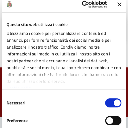
Allegati
Questo sito web utilizza i cookie
Scarica la locandina dell'evento (PDF - 1
MB)
Utilizziamo i cookie per personalizzare contenuti ed
annunci, per fornire funzionalità dei social media e per
analizzare il nostro traffico. Condividiamo inoltre
informazioni sul modo in cui utilizza il nostro sito con i
nostri partner che si occupano di analisi dei dati web,
pubblicità e social media, i quali potrebbero combinarle con
altre informazioni che ha fornito loro o che hanno raccolto
Quanto sono chiare le informazioni su questa
dal suo utilizzo dei loro servizi.
pagina?
Cookie policy
Selezione
Valuta da 1 a 5 stelle la pagina
Necessari
del
Valuta 1 stelle su 5
Valuta 2 stelle su 5
Valuta 3 stelle su 5
Valuta 4 stelle su 5
Valuta 5 stelle su 5
consenso
Preferenze