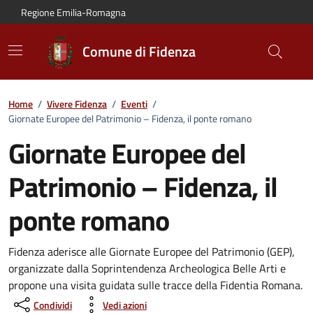
Vai al contenuto principale
Vai alla navigazione del sito
Vai al piede di pagina
Regione Emilia-Romagna
Comune di Fidenza
Home
/
Vivere Fidenza
/
Eventi
/
Giornate Europee del Patrimonio – Fidenza, il ponte romano
Giornate Europee del
Patrimonio – Fidenza, il
ponte romano
Dettagli dell'evento:
Fidenza aderisce alle Giornate Europee del Patrimonio (GEP),
organizzate dalla Soprintendenza Archeologica Belle Arti e
propone una visita guidata sulle tracce della Fidentia Romana.
Condividi
Vedi azioni