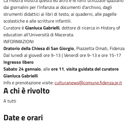
La mostra illustra questo ed altro e le fonti utilizzate spaziano
dai giornalini per l’infanzia ai documenti d’archivio, dagli
strumenti didattici ai libri di testo, ai quaderni, alle pagelle
scolastiche e alle scritture infantili.
Curatore è
Gianluca Gabrielli
, dottore di ricerca in History of
education all’Università di Macerata.
INFORMAZIONI
Oratorio della Chiesa di San Giorgio
, Piazzetta Omati, Fidenza
Dal lunedì al giovedì ore 9-13 | Venerdì ore 9-13 e ore 15-17
Ingresso libero
Sabato 24 gennaio
, alle
ore 11
,
visita guidata del curatore
Gianluca Gabrielli
Info e prenotazione visite:
culturanews@comune.fidenza.pr.it
A chi è rivolto
A tutti
Date e orari