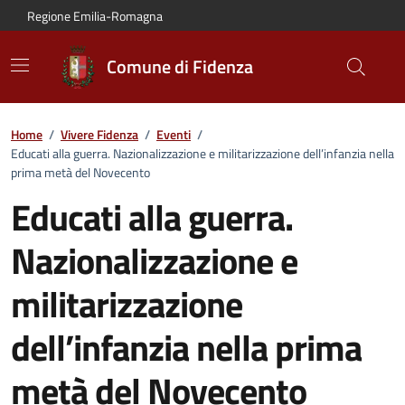
Vai al contenuto principale
Vai alla navigazione del sito
Vai al piede di pagina
Regione Emilia-Romagna
Comune di Fidenza
Home
/
Vivere Fidenza
/
Eventi
/
Educati alla guerra. Nazionalizzazione e militarizzazione dell’infanzia nella
prima metà del Novecento
Educati alla guerra.
Nazionalizzazione e
militarizzazione
dell’infanzia nella prima
metà del Novecento