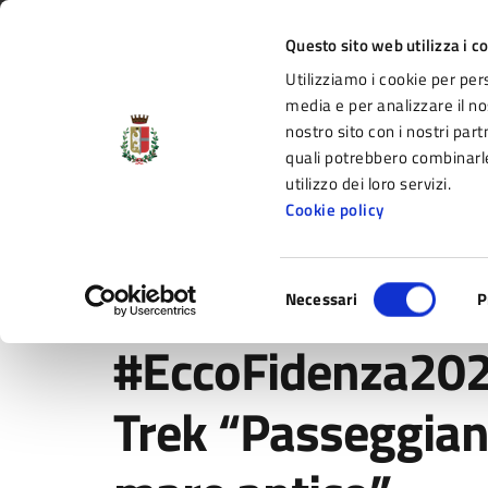
Vai al contenuto principale
Vai alla navigazione del sito
Vai al piede di pagina
Regione Emilia-Romagna
Questo sito web utilizza i c
Utilizziamo i cookie per per
Comune di Fidenza
media e per analizzare il nos
nostro sito con i nostri part
il portale di servizi e informazioni del C
quali potrebbero combinarle
utilizzo dei loro servizi.
Cookie policy
Amministrazione
Novità
Servizi
Selezione
Home
/
Vivere Fidenza
/
Eventi
/
#EccoFidenza2022 – F
Necessari
P
del
consenso
#EccoFidenza202
Trek “Passeggiand