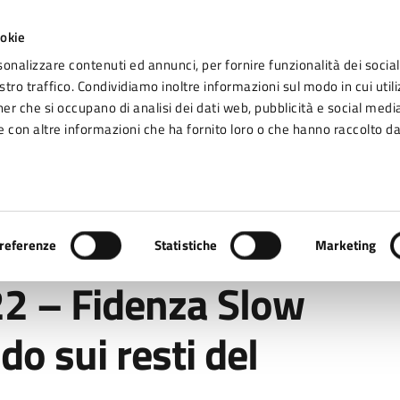
ookie
sonalizzare contenuti ed annunci, per fornire funzionalità dei social
tro traffico. Condividiamo inoltre informazioni sul modo in cui utiliz
Seg
ner che si occupano di analisi dei dati web, pubblicità e social media
omune di Fidenza
 con altre informazioni che ha fornito loro o che hanno raccolto da
Vivere Fidenza
idenza Slow Trek “Passeggiando sui resti del mare antico”
referenze
Statistiche
Marketing
2 – Fidenza Slow
o sui resti del