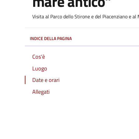
mare antico”
Dettagli dell'evento
Visita al Parco dello Stirone e del Piacenziano e 
INDICE DELLA PAGINA
Cos'è
Luogo
Date e orari
Allegati