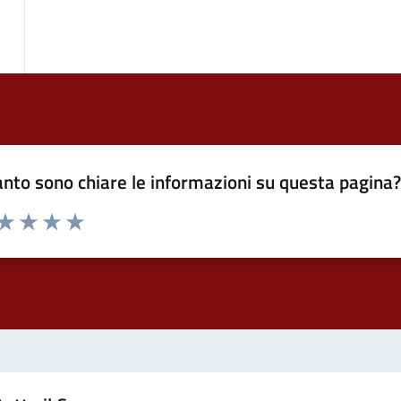
nto sono chiare le informazioni su questa pagina
 da 1 a 5 stelle la pagina
ta 1 stelle su 5
Valuta 2 stelle su 5
Valuta 3 stelle su 5
Valuta 4 stelle su 5
Valuta 5 stelle su 5