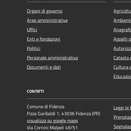
Organi di governo
Agricolt
Aree amministrative
Ambient
Uffici
Anagrafe 
Enti e fondazioni
Appalti p
Politici
Autorizz
Personale amministrativo
Catasto 
Documenti e dati
Cultura 
Educazio
CONTATTI
Comune di Fidenza
Leggi le
P.zza Garibaldi 1, 43036 Fidenza (PR)
Prenota
visualizza su google maps
Segnalaz
Via Cornini Malpeli 49/51