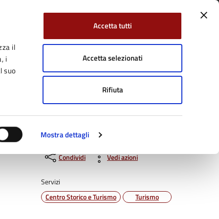
Accetta tutti
za il
Facebook
Twitter
YouTube
uici su:
Cerca:
Accetta selezionati
, i
l suo
Rifiuta
Servizi Online
Tutti gli argomenti
Mostra dettagli
Condividi
Vedi azioni
Servizi
Centro Storico e Turismo
Turismo