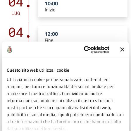
04
10:00
Inizio
LUG
04
12:00
Fine
LUG
Costi
Questo sito web utilizza i cookie
Utilizziamo i cookie per personalizzare contenuti ed
annunci, per fornire funzionalità dei social media e per
Gratuito
analizzare il nostro traffico. Condividiamo inoltre
informazioni sul modo in cui utilizza il nostro sito con i
nostri partner che si occupano di analisi dei dati web,
Contatti
pubblicità e social media, i quali potrebbero combinarle con
altre informazioni che ha fornito loro o che hanno raccolto
dal suo utilizzo dei loro servizi.
Biblioteca di Fidenza: 0524 517390