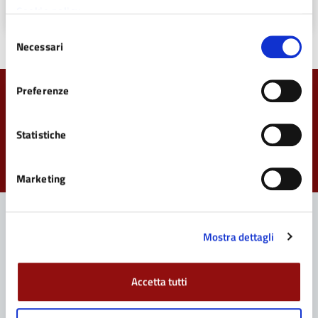
Cookie policy
Selezione
Necessari
del
consenso
Preferenze
Quanto sono chiare le informazioni su questa
pagina?
Statistiche
Valuta da 1 a 5 stelle la pagina
Valuta 1 stelle su 5
Valuta 2 stelle su 5
Valuta 3 stelle su 5
Valuta 4 stelle su 5
Valuta 5 stelle su 5
Marketing
Mostra dettagli
Contatta il Comune
Leggi le domande frequenti
Accetta tutti
Richiedi assistenza