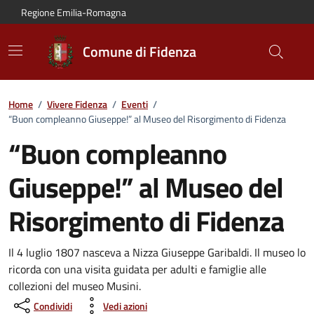
Vai al contenuto principale
Vai alla navigazione del sito
Vai al piede di pagina
Regione Emilia-Romagna
Comune di Fidenza
Home
/
Vivere Fidenza
/
Eventi
/
“Buon compleanno Giuseppe!” al Museo del Risorgimento di Fidenza
“Buon compleanno
Giuseppe!” al Museo del
Risorgimento di Fidenza
Dettagli dell'evento:
Il 4 luglio 1807 nasceva a Nizza Giuseppe Garibaldi. Il museo lo
ricorda con una visita guidata per adulti e famiglie alle
collezioni del museo Musini.
Condividi
Vedi azioni