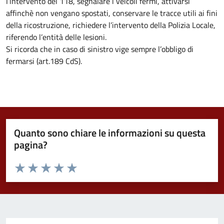
l’intervento del 118, segnalare i veicoli fermi, attivarsi
affinchè non vengano spostati, conservare le tracce utili ai fini
della ricostruzione, richiedere l’intervento della Polizia Locale,
riferendo l’entità delle lesioni.
Si ricorda che in caso di sinistro vige sempre l’obbligo di
fermarsi (art.189 CdS).
Quanto sono chiare le informazioni su questa
pagina?
Valuta da 1 a 5 stelle la pagina
Valuta 1 stelle su 5
Valuta 2 stelle su 5
Valuta 3 stelle su 5
Valuta 4 stelle su 5
Valuta 5 stelle su 5