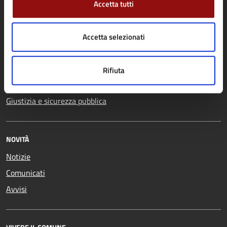
Anagrafe e stato civile
Salute, benessere e
Accetta tutti
Appalti pubblici
assistenza
Autorizzazioni
Tributi, finanze e
Accetta selezionati
Catasto e urbanistica
contravvenzioni
Cultura e tempo libero
Turismo
Rifiuta
Educazione e formazione
Vita lavorativa
Giustizia e sicurezza pubblica
NOVITÀ
Notizie
Comunicati
Avvisi