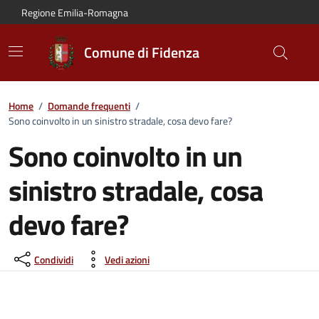
Vai al contenuto principale
Vai alla navigazione del sito
Vai al piede di pagina
Regione Emilia-Romagna
Comune di Fidenza
Home
/
Domande frequenti
/
Sono coinvolto in un sinistro stradale, cosa devo fare?
Sono coinvolto in un
sinistro stradale, cosa
devo fare?
Condividi
Vedi azioni