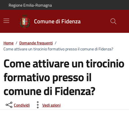
Vai al contenuto principale
Vai alla navigazione del sito
Vai al piede di pagina
Regione Emilia-Romagna
Comune di Fidenza
Home
/
Domande frequenti
/
Come attivare un tirocinio formativo presso il comune di Fidenza?
Come attivare un tirocinio
formativo presso il
comune di Fidenza?
Condividi
Vedi azioni