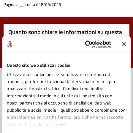
Pagina aggiornata il 18/06/2025
Quanto sono chiare le informazioni su questa
pagina?
Valuta da 1 a 5 stelle la pagina
Valuta 1 stelle su 5
Valuta 2 stelle su 5
Valuta 3 stelle su 5
Valuta 4 stelle su 5
Valuta 5 stelle su 5
Questo sito web utilizza i cookie
Utilizziamo i cookie per personalizzare contenuti ed
annunci, per fornire funzionalità dei social media e per
analizzare il nostro traffico. Condividiamo inoltre
Contatta il Comune
informazioni sul modo in cui utilizza il nostro sito con i
nostri partner che si occupano di analisi dei dati web,
Leggi le domande frequenti
pubblicità e social media, i quali potrebbero combinarle con
altre informazioni che ha fornito loro o che hanno raccolto
Richiedi assistenza
dal suo utilizzo dei loro servizi.
Prenota appuntamento
Cookie policy