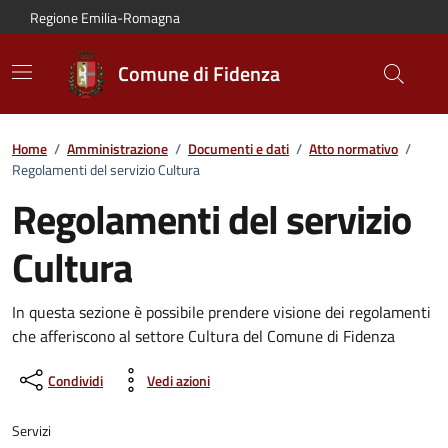
Vai al contenuto principale
Vai alla navigazione del sito
Vai al piede di pagina
Regione Emilia-Romagna
Comune di Fidenza
Home
/
Amministrazione
/
Documenti e dati
/
Atto normativo
/
Regolamenti del servizio Cultura
Regolamenti del servizio
Cultura
In questa sezione è possibile prendere visione dei regolamenti
che afferiscono al settore Cultura del Comune di Fidenza
Condividi
Vedi azioni
Servizi