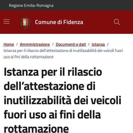
Vai al contenuto principale
Vai alla navigazione del sito
Vai al piede di pagina
Regione Emilia-Romagna
Comune di Fidenza
Home
/
Amministrazione
/
Documenti e dati
/
Istanza
/
Istanza per il rilascio dell’attestazione di inutilizzabilità dei veicoli fuori
uso ai fini della rottamazione
Istanza per il rilascio
dell’attestazione di
inutilizzabilità dei veicoli
fuori uso ai fini della
rottamazione