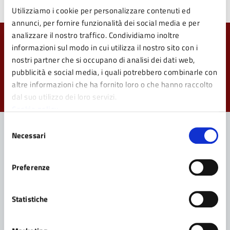
Pagina aggiornata il 12/05/2026
Utilizziamo i cookie per personalizzare contenuti ed
annunci, per fornire funzionalità dei social media e per
analizzare il nostro traffico. Condividiamo inoltre
Quanto sono chiare le informazioni su questa
informazioni sul modo in cui utilizza il nostro sito con i
pagina?
nostri partner che si occupano di analisi dei dati web,
pubblicità e social media, i quali potrebbero combinarle con
Valuta da 1 a 5 stelle la pagina
altre informazioni che ha fornito loro o che hanno raccolto
Valuta 1 stelle su 5
Valuta 2 stelle su 5
Valuta 3 stelle su 5
Valuta 4 stelle su 5
Valuta 5 stelle su 5
dal suo utilizzo dei loro servizi.
Cookie policy
Selezione
Necessari
del
consenso
Contatta il Comune
Preferenze
Leggi le domande frequenti
Richiedi assistenza
Statistiche
Prenota appuntamento