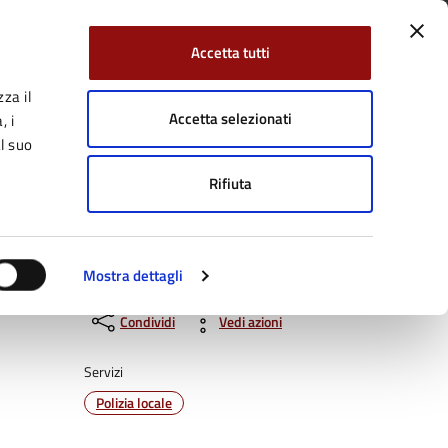
Accetta tutti
za il
Facebook
Twitter
YouTube
uici su:
Cerca:
Accetta selezionati
, i
l suo
Rifiuta
Servizi Online
Tutti gli argomenti
Mostra dettagli
Condividi
Vedi azioni
Servizi
Polizia locale