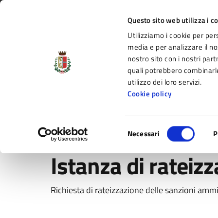
Vai al contenuto principale
Vai alla navigazione del sito
Vai al piede di pagina
Regione Emilia-Romagna
Questo sito web utilizza i c
Utilizziamo i cookie per per
Comune di Fidenza
media e per analizzare il nos
nostro sito con i nostri part
il portale di servizi e informazioni del C
quali potrebbero combinarle
utilizzo dei loro servizi.
Cookie policy
Amministrazione
Novità
Servizi
Selezione
Home
/
Amministrazione
/
Documenti e dati
/
Istanza
Necessari
P
del
consenso
Istanza di rateiz
Richiesta di rateizzazione delle sanzioni ammi