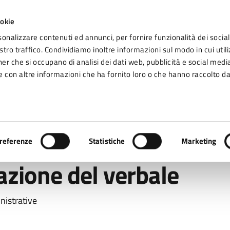
ookie
sonalizzare contenuti ed annunci, per fornire funzionalità dei social
tro traffico. Condividiamo inoltre informazioni sul modo in cui utiliz
Seg
ner che si occupano di analisi dei dati web, pubblicità e social media
omune di Fidenza
 con altre informazioni che ha fornito loro o che hanno raccolto da
Vivere Fidenza
/
Istanza di rateizzazione del verbale
referenze
Statistiche
Marketing
zazione del verbale
nistrative