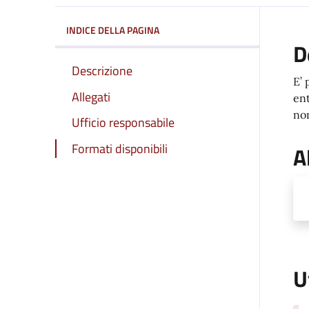
INDICE DELLA PAGINA
D
Descrizione
E’ 
Allegati
ent
non
Ufficio responsabile
Formati disponibili
A
U