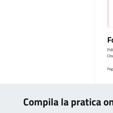
F
Pd
Onl
Pag
Compila la pratica o