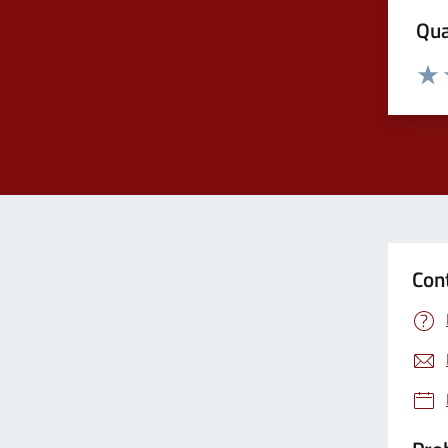
Qua
Valuta
Valu
Con