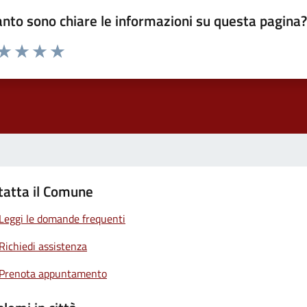
nto sono chiare le informazioni su questa pagina
 da 1 a 5 stelle la pagina
ta 1 stelle su 5
Valuta 2 stelle su 5
Valuta 3 stelle su 5
Valuta 4 stelle su 5
Valuta 5 stelle su 5
tatta il Comune
Leggi le domande frequenti
Richiedi assistenza
Prenota appuntamento