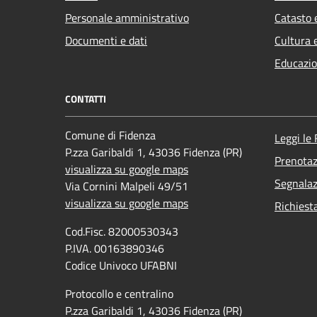
Personale amministrativo
Catasto 
Documenti e dati
Cultura 
Educazio
CONTATTI
Comune di Fidenza
Leggi le
P.zza Garibaldi 1, 43036 Fidenza (PR)
Prenota
visualizza su google maps
Segnalaz
Via Cornini Malpeli 49/51
visualizza su google maps
Richiest
Cod.Fisc. 82000530343
P.IVA. 00163890346
Codice Univoco UFABNI
Protocollo e centralino
P.zza Garibaldi 1, 43036 Fidenza (PR)