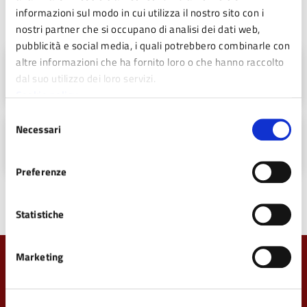
informazioni sul modo in cui utilizza il nostro sito con i
Allegati
nostri partner che si occupano di analisi dei dati web,
pubblicità e social media, i quali potrebbero combinarle con
altre informazioni che ha fornito loro o che hanno raccolto
AVVISO DI TRATTAMENTO ADULTICIDA IN
dal suo utilizzo dei loro servizi.
AREA PRIVATA (PDF - 65 KB)
Cookie policy
Selezione
Necessari
del
Comunicazione di disinfestazione
consenso
adulticida (PDF - 99 KB)
Preferenze
Statistiche
Marketing
Quanto sono chiare le informazioni su questa
pagina?