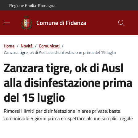
Vai al contenuto principale
Vai alla navigazione del sito
Vai al piede di pagina
Regione Emilia-Romagna
Comune di Fidenza
Home
/
Novità
/
Comunicati
/
Zanzara tigre, ok di Ausl alla disinfestazione prima del 15 luglio
Zanzara tigre, ok di Ausl
alla disinfestazione prima
del 15 luglio
Dettagli del comunicato:
Rimossi i limiti per disinfestazione in aree private: basta
comunicarlo 5 giorni prima e rispettare alcune semplici regole