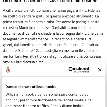
I KIT GRATUITI CONTRO LE LARVE FORNITI DAL COMUNE
A differenza di molti Comuni che fanno pagare il kit, Fidenza
ha scelto di rendere gratuito questo prezioso strumento. La
prima fornitura è andata a ruba. Per avere le pastiglie basta
recarsi in Municipio, in piazza Garibaldi 1, muniti di un
documento d’identità e chiedere la consegna del kit, che verrà
assegnato immediatamente. La reception è aperta tutti i
giorni, dal lunedì al venerdì, dalle ore 9 alle ore 17. Il sabato
dalle ore 9 alle ore 12. La pastiglia va messa nelle caditoie o
nei tombini. Per altri tipi di ristagni utilizzare una compressa
ogni 40 litri d’acqua circa.
INFOLINE DEL SERVIZIO AMBIENTE
Per qualunque informazione è possibile contattare il Servizio
Questo sito web utilizza i cookie
Ambiente del Comune ai numeri 0524.517382 e
0524.517283 o utilizzare il dialogo con la pagina Facebook del
Utilizziamo i cookie per personalizzare contenuti ed
Comune (@ComunediFidenza) in direct message.
annunci, per fornire funzionalità dei social media e per
analizzare il nostro traffico. Condividiamo inoltre