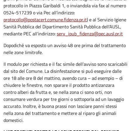
protocollo in Piazza Garibaldi 1, o inviandola via fax al numero
0524-517239 o via Pec all’indirizzo:
protocollo@postacert.comune.fidenza.pr.it
) e al Servizio Igiene
Sanità Pubblica del Dipartimento Sanità Pubblica dell’AUSL,
mediante PEC all’indirizzo:
serv_ipub_fidenza@pec.ausl.pr.it
Dopodiché va esposto un avviso 48 ore prima del trattamento
nelle zone limitrofe.
Il modulo per richiesta e il fac simile dell’avviso sono scaricabili
dal sito del Comune. La disinfestazione si può eseguire dalle
ore 18 alle ore 8 del mattino, avendo cura – ad esempio – di
chiudere le finestre, non sparare il prodotto antizanzara
contro alberi da frutta e, se nella zona ci sono orti, non
consumare verdura per tre giorni o sottoporla ad un lavaggio
accurato. Inoltre, è buona prassi non lasciare panni stessi
nella zona del trattamento e mettere al riparo gli animali
domestici.