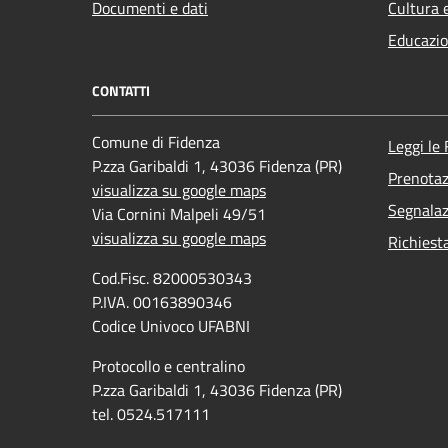
Documenti e dati
Cultura 
Educazio
CONTATTI
Comune di Fidenza
Leggi le
P.zza Garibaldi 1, 43036 Fidenza (PR)
Prenota
visualizza su google maps
Segnalaz
Via Cornini Malpeli 49/51
visualizza su google maps
Richiest
Cod.Fisc. 82000530343
P.IVA. 00163890346
Codice Univoco UFABNI
Protocollo e centralino
P.zza Garibaldi 1, 43036 Fidenza (PR)
tel. 0524.517111