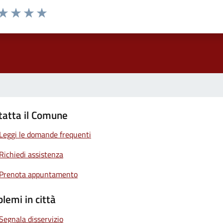
 da 1 a 5 stelle la pagina
ta 1 stelle su 5
Valuta 2 stelle su 5
Valuta 3 stelle su 5
Valuta 4 stelle su 5
Valuta 5 stelle su 5
tatta il Comune
Leggi le domande frequenti
Richiedi assistenza
Prenota appuntamento
lemi in città
Segnala disservizio