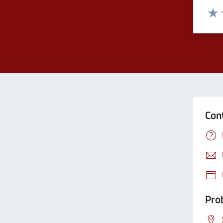
Valuta
Valu
Con
Prob