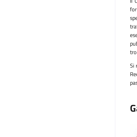
Il
fo
sp
tra
ese
pub
tro
Si 
Re
pas
G