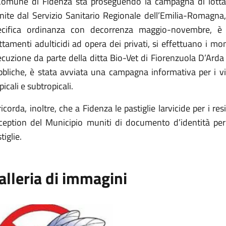
 Comune di Fidenza sta proseguendo la campagna di lotta 
rnite dal Servizio Sanitario Regionale dell’Emilia-Romagna
ecifica ordinanza con decorrenza maggio-novembre, è
ttamenti adulticidi ad opera dei privati, si effettuano i mo
cuzione da parte della ditta Bio-Vet di Fiorenzuola D’Arda r
bliche, è stata avviata una campagna informativa per i via
picali e subtropicali.
ricorda, inoltre, che a Fidenza le pastiglie larvicide per i res
ception del Municipio muniti di documento d’identità per
tiglie.
alleria di immagini