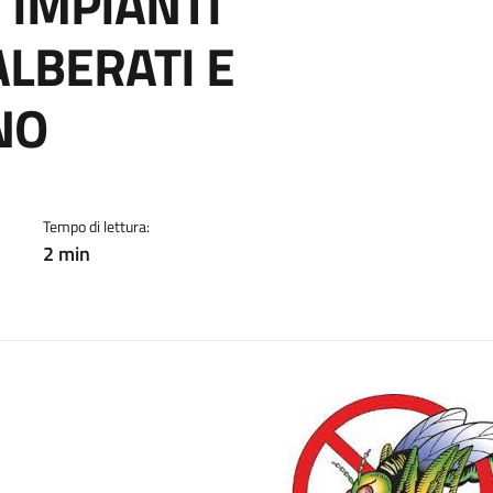
 IMPIANTI
ALBERATI E
NO
cato:
Tempo di lettura:
2 min