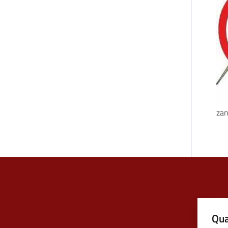
zan
Qua