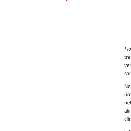
Fi
tra
ver
sar
Ne
rim
nel
al
cli