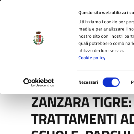
Vai al contenuto principale
Vai alla navigazione del sito
Vai al piede di pagina
Regione Emilia-Romagna
Questo sito web utilizza i c
Utilizziamo i cookie per per
Comune di Fidenza
media e per analizzare il nos
nostro sito con i nostri part
il portale di servizi e informazioni del C
quali potrebbero combinarle
utilizzo dei loro servizi.
Cookie policy
Amministrazione
Novità
Servizi
Selezione
Home
/
Novità
/
Comunicati
/
ZANZARA TIGRE: OGGI E
Necessari
P
del
consenso
ZANZARA TIGRE:
TRATTAMENTI AD