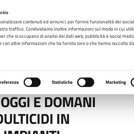
ookie
sonalizzare contenuti ed annunci, per fornire funzionalità dei social
tro traffico. Condividiamo inoltre informazioni sul modo in cui utiliz
Seg
ner che si occupano di analisi dei dati web, pubblicità e social media
omune di Fidenza
 con altre informazioni che ha fornito loro o che hanno raccolto da
Vivere Fidenza
 DOMANI TRATTAMENTI ADULTICIDI IN SCUOLE, PARCHI, IMPIANTI SPORTIVI
referenze
Statistiche
Marketing
 OGGI E DOMANI
ULTICIDI IN