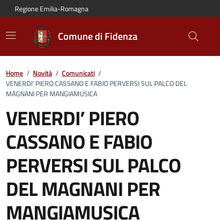
Vai al contenuto principale
Vai alla navigazione del sito
Vai al piede di pagina
Regione Emilia-Romagna
Comune di Fidenza
Home
/
Novità
/
Comunicati
/
VENERDI’ PIERO CASSANO E FABIO PERVERSI SUL PALCO DEL
MAGNANI PER MANGIAMUSICA
VENERDI’ PIERO
CASSANO E FABIO
PERVERSI SUL PALCO
DEL MAGNANI PER
MANGIAMUSICA