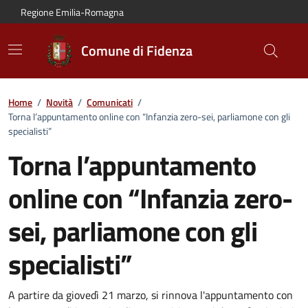
Vai al contenuto principale
Vai alla navigazione del sito
Vai al piede di pagina
Regione Emilia-Romagna
Comune di Fidenza
Home
/
Novità
/
Comunicati
/
Torna l’appuntamento online con “Infanzia zero-sei, parliamone con gli
specialisti”
Torna l’appuntamento
online con “Infanzia zero-
sei, parliamone con gli
specialisti”
Dettagli del comunicato:
A partire da giovedì 21 marzo, si rinnova l'appuntamento con