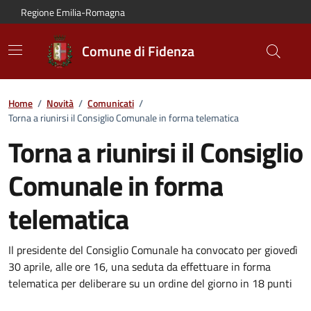
Vai al contenuto principale
Vai alla navigazione del sito
Vai al piede di pagina
Regione Emilia-Romagna
Comune di Fidenza
Home
/
Novità
/
Comunicati
/
Torna a riunirsi il Consiglio Comunale in forma telematica
Torna a riunirsi il Consiglio
Comunale in forma
telematica
Dettagli del comunicato:
Il presidente del Consiglio Comunale ha convocato per giovedì
30 aprile, alle ore 16, una seduta da effettuare in forma
telematica per deliberare su un ordine del giorno in 18 punti