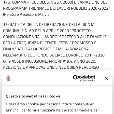
175, COMMA 4, DEL DLGS. N.267/2000) E VARIAZIONE DEL
PROGRAMMA TRIENNALE DEI LAVORI PUBBLICI 2020-2022.”.
(Relatore Assessore Malvisi).
13) RATIFICA DELLA DELIBERAZIONE DELLA GIUNTA
COMUNALE N. 69 DEL 3 APRILE 2020 “PROGETTO
CONCILIAZIONE VITA -LAVORO: SOSTEGNO ALLE FAMIGLIE
PER LA FREQUENZA DI CENTRI ESTIVI” PROMOSSO E
FINANZIATO DALLA REGIONE EMILIA-ROMAGNA
NELL’AMBITO DEL FONDO SOCIALE EUROPEO 2014-2020
OT.9 ASSE II INCLUSIONE. PRIORITA’ 9.4. ANNO 2020.
ADESIONE E APPROVAZIONE LINEE GUIDA PERCORSO
DISTRETTUALE E SCHEMA DI AVVISO SOGGETTI GESTORI
CENTRI ESTIVI. PIANO ESECUTIVO DI GESTIONE 2020-2022.
VARIAZIONE D’URGENZA AL BILANCIO DI PREVISIONE
FINANZIARIO 2020-2022 (ART. 175, COMMA 4, DEL DLGS.
Questo sito web utilizza i cookie
N.267/2000)”. (Relatore Assessore Frangipane).
Utilizziamo i cookie per personalizzare contenuti ed
14) RATIFICA DELLA DELIBERAZIONE DELLA GIUNTA
annunci, per fornire funzionalità dei social media e per
COMUNALE N. 64 DEL 31 MARZO 2020 “EMERGENZA