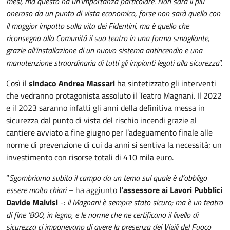
mesi, ma questo ha un’importanza particolare. Non sarà il più
oneroso da un punto di vista economico, forse non sarà quello con
il maggior impatto sulla vita dei Fidentini, ma è quello che
riconsegna alla Comunità il suo teatro in una forma smagliante,
grazie all’installazione di un nuovo sistema antincendio e una
manutenzione straordinaria di tutti gli impianti legati alla sicurezza
”.
Così il
sindaco Andrea Massari
ha sintetizzato gli interventi
che vedranno protagonista assoluto il Teatro Magnani. Il 2022
e il 2023 saranno infatti gli anni della definitiva messa in
sicurezza dal punto di vista del rischio incendi grazie al
cantiere avviato a fine giugno per l’adeguamento finale alle
norme di prevenzione di cui da anni si sentiva la necessità; un
investimento con risorse totali di 410 mila euro.
“
Sgombriamo subito il campo da un tema sul quale è d’obbligo
essere molto chiari
– ha aggiunto
l’assessore ai Lavori Pubblici
Davide Malvisi
-:
il Magnani è sempre stato sicuro; ma è un teatro
di fine ‘800, in legno, e le norme che ne certificano il livello di
sicurezza ci imponevano di avere la presenza dei Vigili del Fuoco