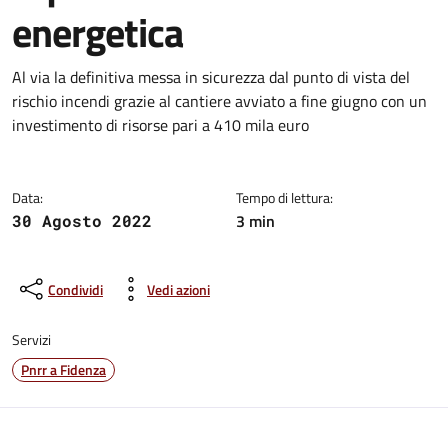
energetica
Dettagli del comunicato:
Al via la definitiva messa in sicurezza dal punto di vista del
rischio incendi grazie al cantiere avviato a fine giugno con un
investimento di risorse pari a 410 mila euro
Data:
Tempo di lettura:
3 min
30 Agosto 2022
Condividi
Vedi azioni
Servizi
Pnrr a Fidenza