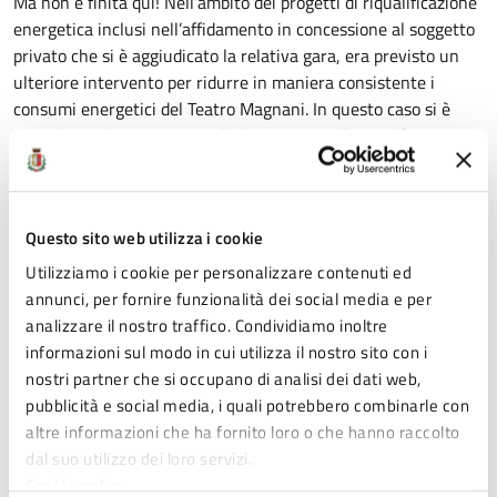
Ma non è finita qui! Nell’ambito dei progetti di riqualificazione
energetica inclusi nell’affidamento in concessione al soggetto
privato che si è aggiudicato la relativa gara, era previsto un
ulteriore intervento per ridurre in maniera consistente i
consumi energetici del Teatro Magnani. In questo caso si è
colta l’occasione presentando il progetto nella specifica azione
del Piano Nazionale di Ripresa e Resilienza (Pnrr) e ottenendo
così un ulteriore finanziamento di 132 mila euro su un totale
di lavori di 165 mila.
Questo sito web utilizza i cookie
“
Il Teatro Magnani è la casa dei fidentini
– ha concluso
Utilizziamo i cookie per personalizzare contenuti ed
l
‘assessore alla Cultura Maria Pia Bariggi
–
e gli interventi in
annunci, per fornire funzionalità dei social media e per
corso sono destinati a farla diventare una luogo ancora più
analizzare il nostro traffico. Condividiamo inoltre
accogliente e sicuro. E’ per me motivo di grande soddisfazione
informazioni sul modo in cui utilizza il nostro sito con i
essere riusciti a farlo senza interrompere le numerosissime attività
nostri partner che si occupano di analisi dei dati web,
programmate al suo interno. Un segno di profonda attenzione
pubblicità e social media, i quali potrebbero combinarle con
verso tutte le realtà che apportano linfa vitale al tessuto culturale
altre informazioni che ha fornito loro o che hanno raccolto
della nostra città
”.
dal suo utilizzo dei loro servizi.
Cookie policy