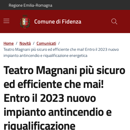
Vai al contenuto principale
Vai alla navigazione del sito
Vai al piede di pagina
Regione Emilia-Romagna
Comune di Fidenza
Home
/
Novità
/
Comunicati
/
Teatro Magnani più sicuro ed efficiente che mai! Entro il 2023 nuovo
impianto antincendio e riqualificazione energetica
Teatro Magnani più sicuro
ed efficiente che mai!
Entro il 2023 nuovo
impianto antincendio e
riqualificazione