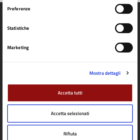
Preferenze
Statistiche
Comune di Fidenza
Marketing
AMMINISTRAZIONE
Organi di governo
Mostra dettagli
Aree amministrative
Uffici
Accetta tutti
Enti e fondazioni
Politici
Accetta selezionati
Personale amministrativo
Documenti e dati
Rifiuta