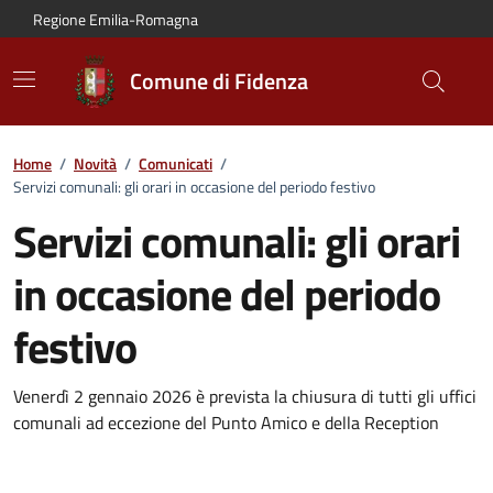
Vai al contenuto principale
Vai alla navigazione del sito
Vai al piede di pagina
Regione Emilia-Romagna
Comune di Fidenza
Home
/
Novità
/
Comunicati
/
Servizi comunali: gli orari in occasione del periodo festivo
Servizi comunali: gli orari
in occasione del periodo
festivo
Dettagli del comunicato:
Venerdì 2 gennaio 2026 è prevista la chiusura di tutti gli uffici
comunali ad eccezione del Punto Amico e della Reception