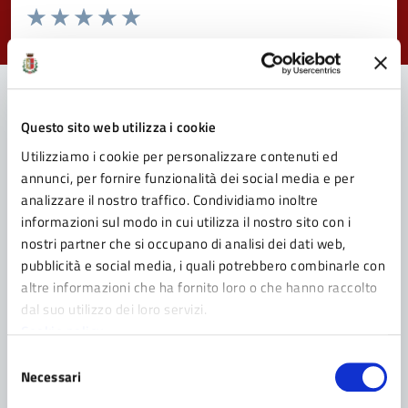
Valuta da 1 a 5 stelle la pagina
Valuta 1 stelle su 5
Valuta 2 stelle su 5
Valuta 3 stelle su 5
Valuta 4 stelle su 5
Valuta 5 stelle su 5
Questo sito web utilizza i cookie
Contatta il Comune
Utilizziamo i cookie per personalizzare contenuti ed
Leggi le domande frequenti
annunci, per fornire funzionalità dei social media e per
analizzare il nostro traffico. Condividiamo inoltre
Richiedi assistenza
informazioni sul modo in cui utilizza il nostro sito con i
nostri partner che si occupano di analisi dei dati web,
Prenota appuntamento
pubblicità e social media, i quali potrebbero combinarle con
altre informazioni che ha fornito loro o che hanno raccolto
Problemi in città
dal suo utilizzo dei loro servizi.
Cookie policy
Segnala disservizio
Selezione
Necessari
del
consenso