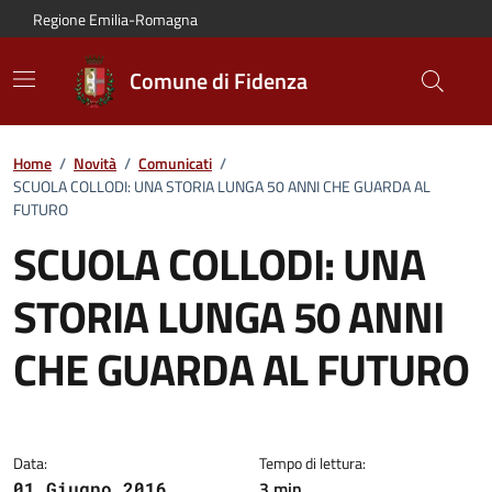
Vai al contenuto principale
Vai alla navigazione del sito
Vai al piede di pagina
Regione Emilia-Romagna
Comune di Fidenza
Home
/
Novità
/
Comunicati
/
SCUOLA COLLODI: UNA STORIA LUNGA 50 ANNI CHE GUARDA AL
FUTURO
SCUOLA COLLODI: UNA
STORIA LUNGA 50 ANNI
CHE GUARDA AL FUTURO
Dettagli del comunicato:
Data:
Tempo di lettura:
3 min
01 Giugno 2016