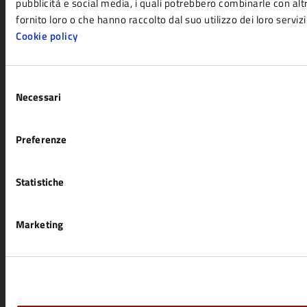
pubblicità e social media, i quali potrebbero combinarle con al
Aree amministrative
fornito loro o che hanno raccolto dal suo utilizzo dei loro servizi
Uffici
Cookie policy
Enti e fondazioni
Politici
Selezione
Personale amministrativo
Necessari
del
consenso
Documenti e dati
Preferenze
CATEGORIE DI SERVIZIO
Statistiche
Agricoltura e pesca
Imprese e commercio
Ambiente
Mobilità e trasporti
Marketing
Anagrafe e stato civile
Salute, benessere e
Appalti pubblici
assistenza
Autorizzazioni
Tributi, finanze e
Catasto e urbanistica
contravvenzioni