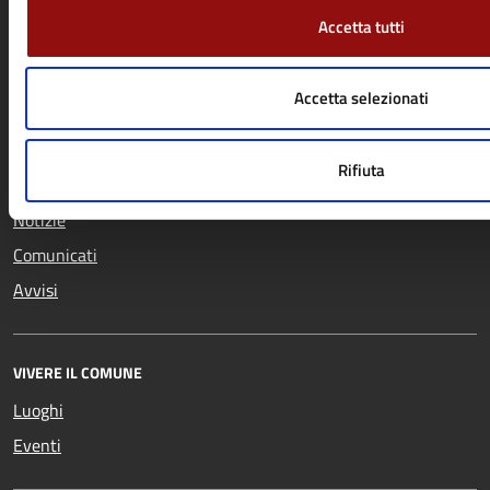
Accetta tutti
Cultura e tempo libero
Turismo
Educazione e formazione
Vita lavorativa
Accetta selezionati
Giustizia e sicurezza pubblica
Rifiuta
NOVITÀ
Notizie
Comunicati
Avvisi
VIVERE IL COMUNE
Luoghi
Eventi