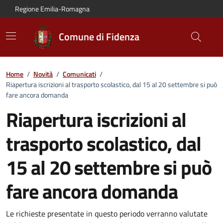
Vai al contenuto principale
Vai alla navigazione del sito
Vai al piede di pagina
Regione Emilia-Romagna
Comune di Fidenza
Home
/
Novità
/
Comunicati
/
Riapertura iscrizioni al trasporto scolastico, dal 15 al 20 settembre si può
fare ancora domanda
Riapertura iscrizioni al
trasporto scolastico, dal
15 al 20 settembre si può
fare ancora domanda
Dettagli del comunicato:
Le richieste presentate in questo periodo verranno valutate