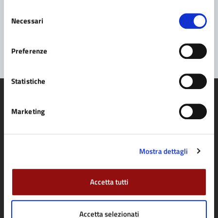
Selezione
Problemi in città
Necessari
del
consenso
Segnala disservizio
Preferenze
Statistiche
Marketing
Comune di Fidenza
Mostra dettagli
AMMINISTRAZIONE
Organi di governo
Accetta tutti
Aree amministrative
Uffici
Accetta selezionati