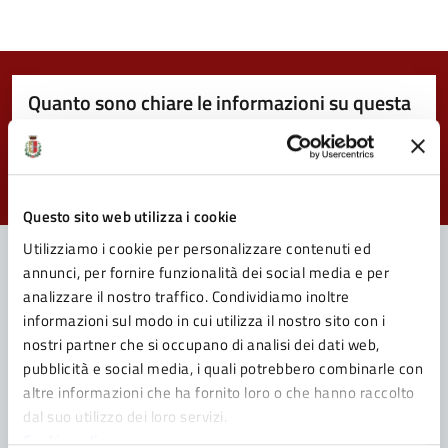
Quanto sono chiare le informazioni su questa
pagina?
Valuta da 1 a 5 stelle la pagina
Valuta 1 stelle su 5
Valuta 2 stelle su 5
Valuta 3 stelle su 5
Valuta 4 stelle su 5
Valuta 5 stelle su 5
Questo sito web utilizza i cookie
Utilizziamo i cookie per personalizzare contenuti ed
annunci, per fornire funzionalità dei social media e per
analizzare il nostro traffico. Condividiamo inoltre
Contatta il Comune
informazioni sul modo in cui utilizza il nostro sito con i
nostri partner che si occupano di analisi dei dati web,
Leggi le domande frequenti
pubblicità e social media, i quali potrebbero combinarle con
Richiedi assistenza
altre informazioni che ha fornito loro o che hanno raccolto
dal suo utilizzo dei loro servizi.
Prenota appuntamento
Cookie policy