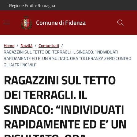
Vai al contenuto principale
Vai alla navigazione del sito
Vai al piede di pagina
Regione Emilia-Romagna
Comune di Fidenza
Home
/
Novità
/
Comunicati
/
RAGAZZINI SUL TETTO DEI TERRAGLI. IL SINDACO: “INDIVIDUATI
RAPIDAMENTE ED E’ UN RISULTATO. ORA TOLLERANZA ZERO CONTRO
GLI ALTRI INCIVILI”
RAGAZZINI SUL TETTO
DEI TERRAGLI. IL
SINDACO: “INDIVIDUATI
RAPIDAMENTE ED E’ UN