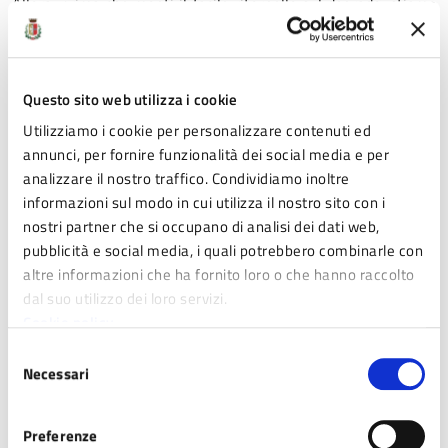
Allora, prima che monti il facile ritornello sul degrado, stiamo
tutti sul pezzo: il nostro compito è quello di fare sempre
meglio e per questo continua e continuerà il deterrente delle
forze dell’ordine su quella porzione d’edificio ed anche sulle
Questo sito web utilizza i cookie
aree collaudate già utilizzate da tutti dove, anche lì, non sono
mancati episodi vandalici.
Utilizziamo i cookie per personalizzare contenuti ed
annunci, per fornire funzionalità dei social media e per
Dico di più: ai nostri Vigili chiederò di intensificare
analizzare il nostro traffico. Condividiamo inoltre
ulteriormente la loro sorveglianza e ogni azione repressiva
informazioni sul modo in cui utilizza il nostro sito con i
necessaria. Gli incivili e gli stupidi ci sono, non lo
nostri partner che si occupano di analisi dei dati web,
nascondiamo, ma adesso si passa alla fase della tolleranza
pubblicità e social media, i quali potrebbero combinarle con
zero.
Se riusciremo ad avere da Procity Srl le aree in
altre informazioni che ha fornito loro o che hanno raccolto
questione faremo un altro bel passo avanti, chiudendo una
dal suo utilizzo dei loro servizi.
situazione che va avanti da anni.
Cookie policy
Selezione
Necessari
del
Non posso accettare che su una parte di città su cui abbiamo
consenso
investito e stiamo investendo risorse importanti per nuovi
Preferenze
parcheggi, riqualificazione edificio viaggiatori, tunnel