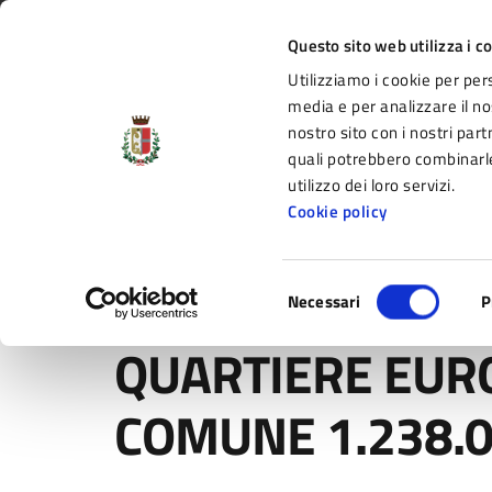
Vai al contenuto principale
Vai alla navigazione del sito
Vai al piede di pagina
Regione Emilia-Romagna
Questo sito web utilizza i c
Utilizziamo i cookie per per
Comune di Fidenza
media e per analizzare il nos
nostro sito con i nostri part
il portale di servizi e informazioni del C
quali potrebbero combinarle
utilizzo dei loro servizi.
Cookie policy
Amministrazione
Novità
Servizi
Selezione
Home
/
Novità
/
Comunicati
/
QUARTIERE EUROPA, P
Necessari
P
del
consenso
QUARTIERE EURO
COMUNE 1.238.