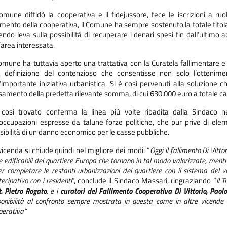
Comune diffidò la cooperativa e il fidejussore, fece le iscrizioni a r
limento della cooperativa, il Comune ha sempre sostenuto la totale titol
endo leva sulla possibilità di recuperare i denari spesi fin dall’ultimo 
l’area interessata.
Comune ha tuttavia aperto una trattativa con la Curatela fallimentare 
 definizione del contenzioso che consentisse non solo l’ottenim
l’importante iniziativa urbanistica. Si è così pervenuti alla soluzione 
samento della predetta rilevante somma, di cui 630.000 euro a totale car
così trovato conferma la linea più volte ribadita dalla Sindaco nel
occupazioni espresse da talune forze politiche, che pur prive di elem
sibilità di un danno economico per le casse pubbliche.
vicenda si chiude quindi nel migliore dei modi: “
Oggi il fallimento Di Vitto
e edificabili del quartiere Europa che tornano in tal modo valorizzate, mentr
er completare le restanti urbanizzazioni del quartiere con il sistema del 
ecipativo con i residenti
”, conclude il Sindaco Massari, ringraziando “
il 
t. Pietro Rogato
, e i
curatori del Fallimento Cooperativa Di Vittorio,
Paolo
ponibilità al confronto sempre mostrata in questa come in altre vicende 
perativa”