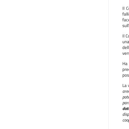
Il 
fal
fac
sul
Il 
una
del
ver
Ha 
pre
pos
La 
are
pot
part
dot
dis
coo