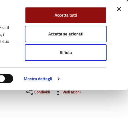
Accetta tutti
za il
Facebook
Twitter
YouTube
uici su:
Cerca:
Accetta selezionati
, i
l suo
Rifiuta
Servizi Online
Tutti gli argomenti
Mostra dettagli
Condividi
Vedi azioni