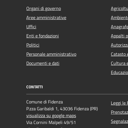
Organi di governo
Agricolt
Aree amministrative
Ambient
Uffici
Anagrafe 
Enti e fondazioni
Appalti p
Politici
Autorizz
Personale amministrativo
Catasto 
Documenti e dati
Cultura 
Educazio
CONTATTI
Comune di Fidenza
Leggi le
P.zza Garibaldi 1, 43036 Fidenza (PR)
Prenota
visualizza su google maps
Segnalaz
Via Cornini Malpeli 49/51