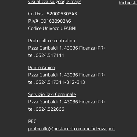
visualizza su google maps
Richiest
Cod.Fisc. 82000530343
P.IVA. 00163890346
Codice Univoco UFABNI
Protocollo e centralino
P.zza Garibaldi 1, 43036 Fidenza (PR)
tel. 0524.517111
Punto Amico
P.zza Garibaldi 1, 43036 Fidenza (PR)
tel. 0524.517311-312-313
Servizio Taxi Comunale
P.zza Garibaldi 1, 43036 Fidenza (PR)
tel. 0524.522666
PEC:
protocollo@postacert.comune.fidenza.pr.it