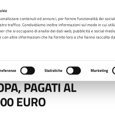
ookie
sonalizzare contenuti ed annunci, per fornire funzionalità dei social
tro traffico. Condividiamo inoltre informazioni sul modo in cui utiliz
Seg
ner che si occupano di analisi dei dati web, pubblicità e social media
omune di Fidenza
 con altre informazioni che ha fornito loro o che hanno raccolto da
Vivere Fidenza
AGATI AL COMUNE 1.238.000 EURO
referenze
Statistiche
Marketing
PA, PAGATI AL
000 EURO