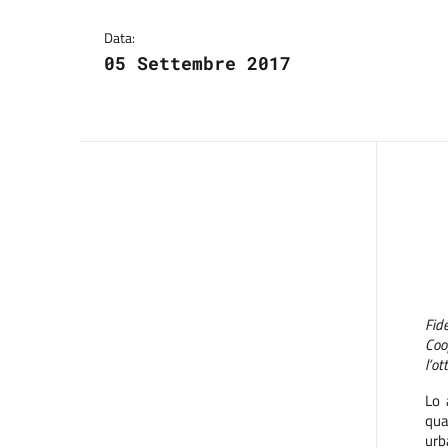
Dettagli del comuni
Data:
05 Settembre 2017
Fide
Coop
l’o
Lo 
qua
urb