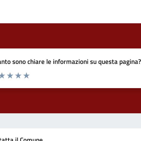
nto sono chiare le informazioni su questa pagina
 da 1 a 5 stelle la pagina
ta 1 stelle su 5
Valuta 2 stelle su 5
Valuta 3 stelle su 5
Valuta 4 stelle su 5
Valuta 5 stelle su 5
tatta il Comune