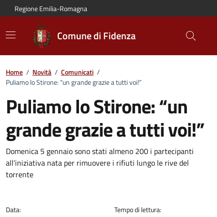
Vai al contenuto principale
Vai alla navigazione del sito
Vai al piede di pagina
Regione Emilia-Romagna
Comune di Fidenza
Home
/
Novità
/
Comunicati
/
Puliamo lo Stirone: “un grande grazie a tutti voi!”
Puliamo lo Stirone: “un
grande grazie a tutti voi!”
Dettagli del comunicato:
Domenica 5 gennaio sono stati almeno 200 i partecipanti
all'iniziativa nata per rimuovere i rifiuti lungo le rive del
torrente
Data:
Tempo di lettura: