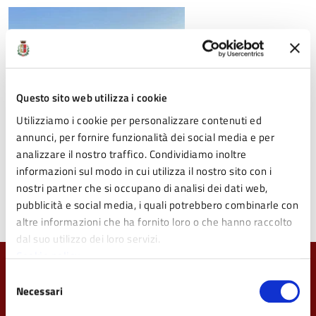
Questo sito web utilizza i cookie
Utilizziamo i cookie per personalizzare contenuti ed
annunci, per fornire funzionalità dei social media e per
analizzare il nostro traffico. Condividiamo inoltre
informazioni sul modo in cui utilizza il nostro sito con i
nostri partner che si occupano di analisi dei dati web,
Edd65750 A2a3 470e 9376 4f7cf8685814
pubblicità e social media, i quali potrebbero combinarle con
altre informazioni che ha fornito loro o che hanno raccolto
dal suo utilizzo dei loro servizi.
Cookie policy
Quanto sono chiare le informazioni su questa
Selezione
Necessari
pagina?
del
consenso