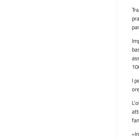
Tra
pra
par
Imp
bas
ass
106
I p
ore
L’o
att
fam
«In