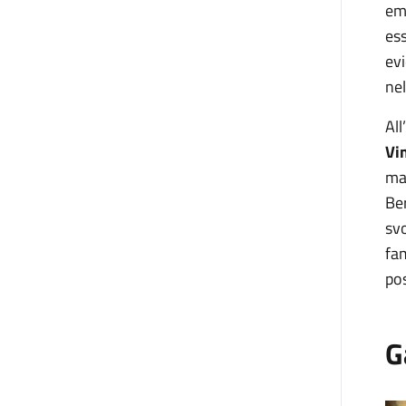
em
ess
evi
ne
All
Vi
ma
Ber
svo
fa
pos
G