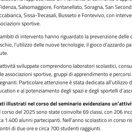
Fidenza, Salsomaggiore, Fontanellato, Soragna, San Secondo
cabianca, Sissa-Trecasali, Busseto e Fontevivo, con intervent
ociazioni sportive.
 ambiti di intervento hanno riguardato la prevenzione dell
ischio, l’utilizzo delle nuove tecnologie, il gioco d’azzardo p
ute.
attività sviluppate comprendono laboratori scolastici, consule
le associazioni sportive, gruppi di apprendimento e percorsi 
egnanti. Particolare attenzione è stata dedicata all’utilizzo 
cation e al potenziamento degli spazi e degli sportelli d’asc
ati illustrati nel corso del seminario evidenziano un’attiv
 corso del 2025 sono state coinvolte 69 classi, con 206 inco
ca 1.400 alunni partecipanti. Nell’anno scolastico in corso r
ontri di due ore e circa 700 studenti raggiunti.