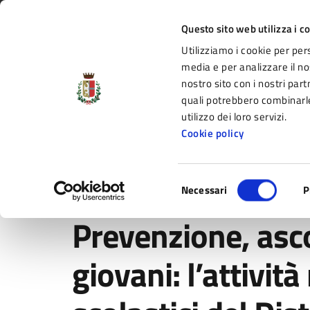
Vai al contenuto principale
Vai alla navigazione del sito
Vai al piede di pagina
Regione Emilia-Romagna
Questo sito web utilizza i c
Utilizziamo i cookie per per
Comune di Fidenza
media e per analizzare il nos
nostro sito con i nostri part
il portale di servizi e informazioni del C
quali potrebbero combinarle
utilizzo dei loro servizi.
Cookie policy
Amministrazione
Novità
Servizi
Selezione
Home
/
Novità
/
Comunicati
/
Prevenzione, ascolto e sup
Necessari
P
del
consenso
Prevenzione, asco
giovani: l’attività 