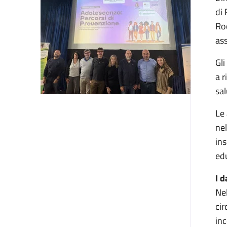
di 
Roc
ass
Gli
a r
sal
Le 
nel
ins
edu
I d
Nel
cir
inc