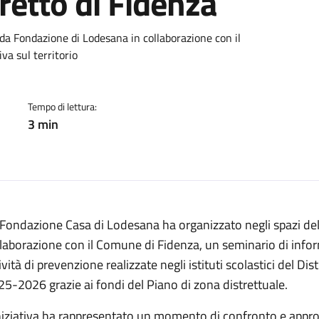
tretto di Fidenza
cato:
o da Fondazione di Lodesana in collaborazione con il
a sul territorio
Tempo di lettura:
3 min
Fondazione Casa di Lodesana ha organizzato negli spazi del
laborazione con il Comune di Fidenza, un seminario di infor
ività di prevenzione realizzate negli istituti scolastici del D
5-2026 grazie ai fondi del Piano di zona distrettuale.
niziativa ha rappresentato un momento di confronto e approf