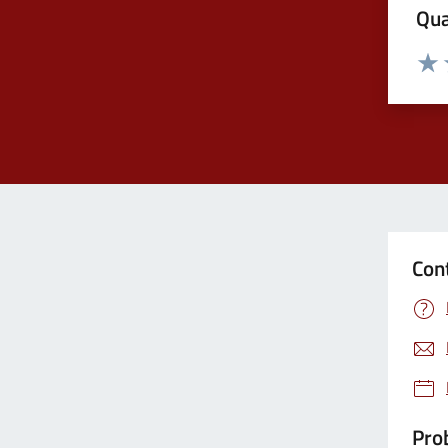
Qua
Valuta
Valu
Con
Prob