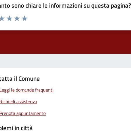
nto sono chiare le informazioni su questa pagina
 da 1 a 5 stelle la pagina
ta 1 stelle su 5
Valuta 2 stelle su 5
Valuta 3 stelle su 5
Valuta 4 stelle su 5
Valuta 5 stelle su 5
tatta il Comune
Leggi le domande frequenti
Richiedi assistenza
Prenota appuntamento
lemi in città