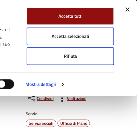
Accetta tutti
za il
Facebook
Twitter
YouTube
uici su:
Cerca:
Accetta selezionati
, i
l suo
Rifiuta
Servizi Online
Tutti gli argomenti
Mostra dettagli
Condividi
Vedi azioni
Servizi
Servizi Sociali
Ufficio di Piano