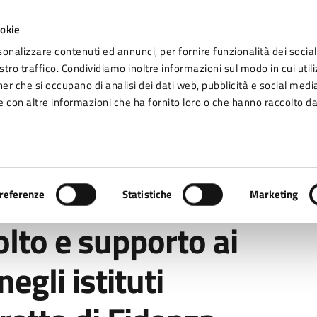
ookie
sonalizzare contenuti ed annunci, per fornire funzionalità dei social
tro traffico. Condividiamo inoltre informazioni sul modo in cui utiliz
Seg
ner che si occupano di analisi dei dati web, pubblicità e social media
omune di Fidenza
 con altre informazioni che ha fornito loro o che hanno raccolto da
Vivere Fidenza
porto ai giovani: l’attività negli istituti scolastici del Distretto di Fidenza
referenze
Statistiche
Marketing
lto e supporto ai
negli istituti