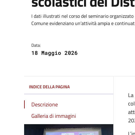
scolastici del Dis
Dettagli del comuni
I dati illustrati nel corso del seminario organizzat
Comune evidenziano un’attività ampia e continuativ
Data:
18 Maggio 2026
INDICE DELLA PAGINA
La 
col
Descrizione
att
Galleria di immagini
202
L’i