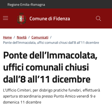
Vai al contenuto principale
Vai alla navigazione del sito
Vai al piede di pagina
Regione Emilia-Romagna
Comune di Fidenza
Home
/
Novità
/
Comunicati
/
Ponte dell’Immacolata, uffici comunali chiusi dall’8 all’11 dicembre
Ponte dell’Immacolata,
uffici comunali chiusi
dall’8 all’11 dicembre
Dettagli del comunicato:
L'Ufficio Cimiteri, per disbrigo pratiche funebri, effettuerà
apertura straordinaria presso Punto Amico venerdì 9 e
domenica 11 dicembre