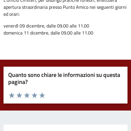
L’Ufficio Cimiteri, per disbrigo pratiche funebri, effettuerà
apertura straordinaria presso Punto Amico nei seguenti giorni
ed orari:
venerdì 09 dicembre, dalle 09.00 alle 11.00
domenica 11 dicembre, dalle 09.00 alle 11.00
Quanto sono chiare le informazioni su questa
pagina?
Valuta da 1 a 5 stelle la pagina
Valuta 1 stelle su 5
Valuta 2 stelle su 5
Valuta 3 stelle su 5
Valuta 4 stelle su 5
Valuta 5 stelle su 5