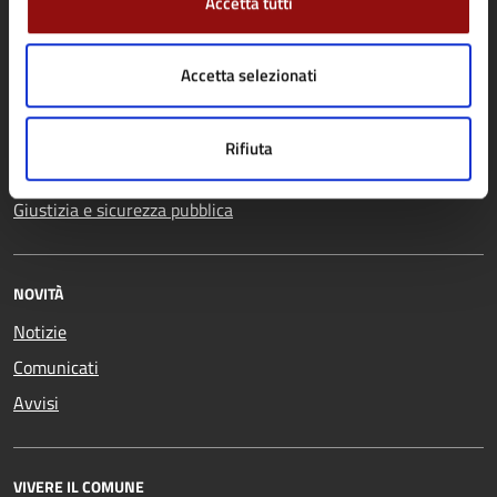
Accetta tutti
Appalti pubblici
assistenza
Autorizzazioni
Tributi, finanze e
Accetta selezionati
Catasto e urbanistica
contravvenzioni
Cultura e tempo libero
Turismo
Rifiuta
Educazione e formazione
Vita lavorativa
Giustizia e sicurezza pubblica
NOVITÀ
Notizie
Comunicati
Avvisi
VIVERE IL COMUNE