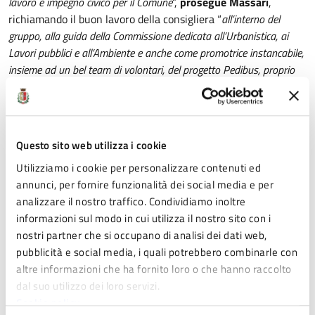
lavoro e impegno civico per il Comune
”,
prosegue Massari
,
richiamando il buon lavoro della consigliera “
all’interno del
gruppo, alla guida della Commissione dedicata all’Urbanistica, ai
Lavori pubblici e all’Ambiente e anche come promotrice instancabile,
insieme ad un bel team di volontari, del progetto Pedibus, proprio
quello che tante famiglie fidentine e i loro bimbi hanno scelto di
utilizzare
.
Dico grazie anche Fidenza perché ci ha fatti incontrare e
crescere insieme e posso sottoscrivere che ho avuto al mio fianco
una fidentina orgogliosa e caparbia, che non ha mai confuso onestà
Questo sito web utilizza i cookie
con lealtà e con la quale ogni decisione presa è stata ragionata. Ora
Utilizziamo i cookie per personalizzare contenuti ed
che gli impegni personali erano troppo pressanti, Paola ha deciso di
annunci, per fornire funzionalità dei social media e per
non restare a scaldare una sedia o ad occupare un posto per
analizzare il nostro traffico. Condividiamo inoltre
pavoneria e, così, al suo posto entrerà un decano del Consiglio,
informazioni sul modo in cui utilizza il nostro sito con i
Beppe Rota, artigiano ora in pensione ma il cui contributo di idee
nostri partner che si occupano di analisi dei dati web,
per le piccole e medie imprese fidentine è sempre stato un grande
pubblicità e social media, i quali potrebbero combinarle con
valore aggiunto. Per una persona speciale che va, un’altra arriva. E
altre informazioni che ha fornito loro o che hanno raccolto
come Sindaco non potrei chiedere di meglio
”.
dal suo utilizzo dei loro servizi.
Cookie policy