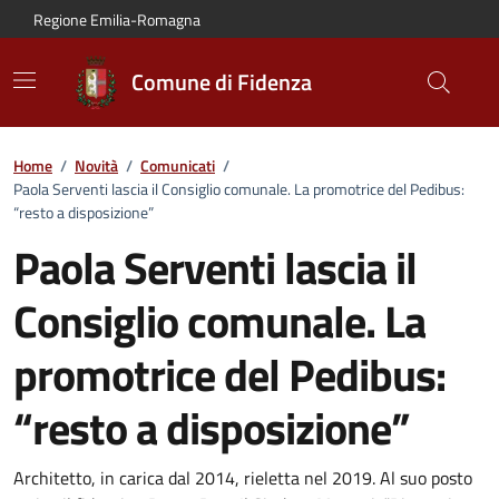
Vai al contenuto principale
Vai alla navigazione del sito
Vai al piede di pagina
Regione Emilia-Romagna
Comune di Fidenza
Home
/
Novità
/
Comunicati
/
Paola Serventi lascia il Consiglio comunale. La promotrice del Pedibus:
“resto a disposizione”
Paola Serventi lascia il
Consiglio comunale. La
promotrice del Pedibus:
“resto a disposizione”
Dettagli del comunicato:
Architetto, in carica dal 2014, rieletta nel 2019. Al suo posto