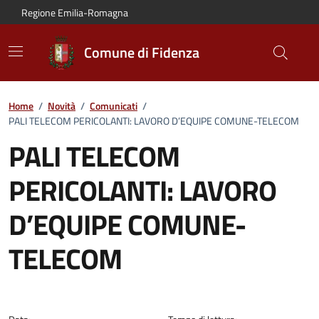
Vai al contenuto principale
Vai alla navigazione del sito
Vai al piede di pagina
Regione Emilia-Romagna
Comune di Fidenza
Home
/
Novità
/
Comunicati
/
PALI TELECOM PERICOLANTI: LAVORO D’EQUIPE COMUNE-TELECOM
PALI TELECOM
PERICOLANTI: LAVORO
D’EQUIPE COMUNE-
TELECOM
Dettagli del comunicato: