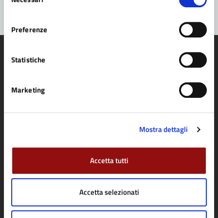
del
consenso
Preferenze
Statistiche
Comune di Fidenza
Marketing
AMMINISTRAZIONE
Mostra dettagli
Organi di governo
Aree amministrative
Accetta tutti
Uffici
Enti e fondazioni
Accetta selezionati
Politici
Personale amministrativo