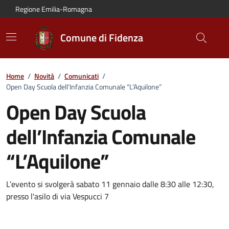
Vai al contenuto principale
Vai alla navigazione del sito
Vai al piede di pagina
Regione Emilia-Romagna
Comune di Fidenza
Home
/
Novità
/
Comunicati
/
Open Day Scuola dell’Infanzia Comunale “L’Aquilone”
Open Day Scuola
dell’Infanzia Comunale
“L’Aquilone”
Dettagli del comunicato:
L’evento si svolgerà sabato 11 gennaio dalle 8:30 alle 12:30,
presso l'asilo di via Vespucci 7