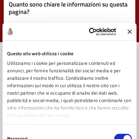
Quanto sono chiare le informazioni su questa
pagina?
Valuta da 1 a 5 stelle la pagina
Valuta 1 stelle su 5
Valuta 2 stelle su 5
Valuta 3 stelle su 5
Valuta 4 stelle su 5
Valuta 5 stelle su 5
Questo sito web utilizza i cookie
Utilizziamo i cookie per personalizzare contenuti ed
Contatta il Comune
annunci, per fornire funzionalità dei social media e per
analizzare il nostro traffico. Condividiamo inoltre
Leggi le domande frequenti
informazioni sul modo in cui utilizza il nostro sito con i
nostri partner che si occupano di analisi dei dati web,
Richiedi assistenza
pubblicità e social media, i quali potrebbero combinarle con
Prenota appuntamento
altre informazioni che ha fornito loro o che hanno raccolto
dal suo utilizzo dei loro servizi.
Problemi in città
Cookie policy
Selezione
Segnala disservizio
Necessari