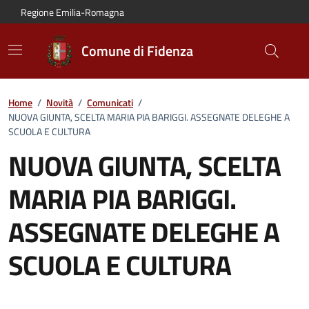
Vai al contenuto principale
Vai alla navigazione del sito
Vai al piede di pagina
Regione Emilia-Romagna
Comune di Fidenza
Home
/
Novità
/
Comunicati
/
NUOVA GIUNTA, SCELTA MARIA PIA BARIGGI. ASSEGNATE DELEGHE A
SCUOLA E CULTURA
NUOVA GIUNTA, SCELTA
MARIA PIA BARIGGI.
ASSEGNATE DELEGHE A
SCUOLA E CULTURA
Dettagli del comunicato: