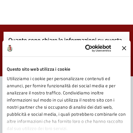
Quanto sono chiare le informazioni su questa
pagina?
Valuta da 1 a 5 stelle la pagina
Valuta 1 stelle su 5
Valuta 2 stelle su 5
Valuta 3 stelle su 5
Valuta 4 stelle su 5
Valuta 5 stelle su 5
Questo sito web utilizza i cookie
Utilizziamo i cookie per personalizzare contenuti ed
annunci, per fornire funzionalità dei social media e per
analizzare il nostro traffico. Condividiamo inoltre
informazioni sul modo in cui utilizza il nostro sito con i
Contatta il Comune
nostri partner che si occupano di analisi dei dati web,
Leggi le domande frequenti
pubblicità e social media, i quali potrebbero combinarle con
altre informazioni che ha fornito loro o che hanno raccolto
Richiedi assistenza
dal suo utilizzo dei loro servizi.