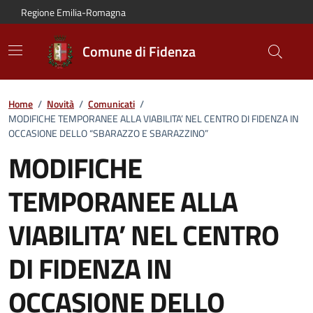
Vai al contenuto principale
Vai alla navigazione del sito
Vai al piede di pagina
Regione Emilia-Romagna
Comune di Fidenza
Home
/
Novità
/
Comunicati
/
MODIFICHE TEMPORANEE ALLA VIABILITA’ NEL CENTRO DI FIDENZA IN
OCCASIONE DELLO “SBARAZZO E SBARAZZINO”
MODIFICHE
TEMPORANEE ALLA
VIABILITA’ NEL CENTRO
DI FIDENZA IN
OCCASIONE DELLO