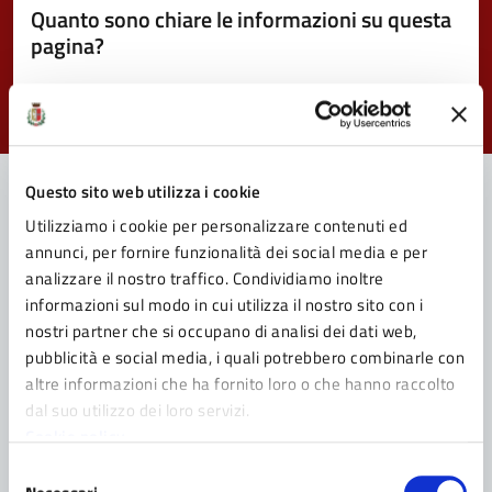
Quanto sono chiare le informazioni su questa
pagina?
Valuta da 1 a 5 stelle la pagina
Valuta 1 stelle su 5
Valuta 2 stelle su 5
Valuta 3 stelle su 5
Valuta 4 stelle su 5
Valuta 5 stelle su 5
Questo sito web utilizza i cookie
Utilizziamo i cookie per personalizzare contenuti ed
Contatta il Comune
annunci, per fornire funzionalità dei social media e per
analizzare il nostro traffico. Condividiamo inoltre
Leggi le domande frequenti
informazioni sul modo in cui utilizza il nostro sito con i
nostri partner che si occupano di analisi dei dati web,
Richiedi assistenza
pubblicità e social media, i quali potrebbero combinarle con
Prenota appuntamento
altre informazioni che ha fornito loro o che hanno raccolto
dal suo utilizzo dei loro servizi.
Problemi in città
Cookie policy
Selezione
Segnala disservizio