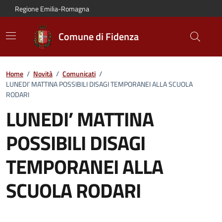
Vai al contenuto principale
Vai alla navigazione del sito
Vai al piede di pagina
Regione Emilia-Romagna
Comune di Fidenza
Home
/
Novità
/
Comunicati
/
LUNEDI’ MATTINA POSSIBILI DISAGI TEMPORANEI ALLA SCUOLA
RODARI
LUNEDI’ MATTINA
POSSIBILI DISAGI
TEMPORANEI ALLA
SCUOLA RODARI
Dettagli del comunicato: