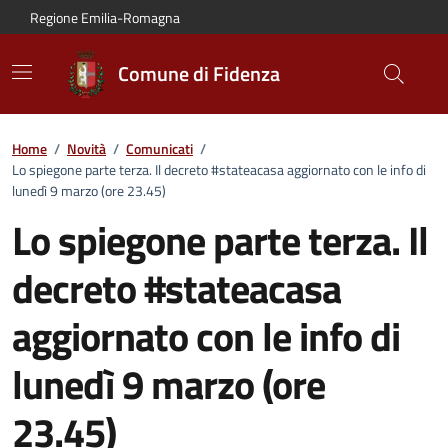
Vai al contenuto principale
Vai alla navigazione del sito
Vai al piede di pagina
Regione Emilia-Romagna
Comune di Fidenza
Home
/
Novità
/
Comunicati
/
Lo spiegone parte terza. Il decreto #stateacasa aggiornato con le info di
lunedì 9 marzo (ore 23.45)
Lo spiegone parte terza. Il
decreto #stateacasa
aggiornato con le info di
lunedì 9 marzo (ore
23.45)