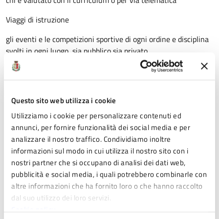
chi è valutato con il curriculum o per via telematica
Viaggi di istruzione
gli eventi e le competizioni sportive di ogni ordine e disciplina
svolti in ogni luogo, sia pubblico sia privato
i CONGEDI
del personale sanitario e tecnico
Questo sito web utilizza i cookie
del personale necessario per il lavoro dell’unità di crisi
Utilizziamo i cookie per personalizzare contenuti ed
regionale
annunci, per fornire funzionalità dei social media e per
analizzare il nostro traffico. Condividiamo inoltre
COSA FUNZIONA
informazioni sul modo in cui utilizza il nostro sito con i
Ristoranti e bar e SOLO dalle ore 6 alle ore 18
nostri partner che si occupano di analisi dei dati web,
pubblicità e social media, i quali potrebbero combinarle con
e A CONDIZIONE CHE:
altre informazioni che ha fornito loro o che hanno raccolto
dal suo utilizzo dei loro servizi.
il gestore faccia rispettare la distanza di un metro tra un
Cookie policy
cliente e l’altro