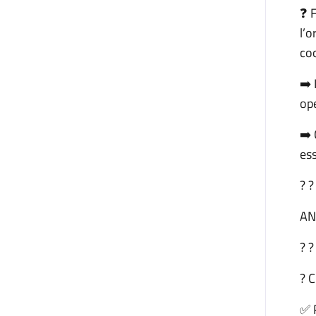
❓ F
l’o
coo
➡️
op
➡️ 
ess
? ?
AN
? ?
? 
✅ 