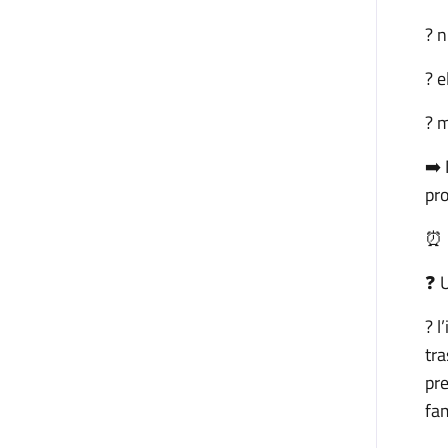
? n
? 
? 
➡️
pro
⏰ 
❓ 
? l
tra
pre
fam