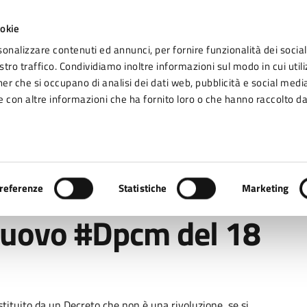
ookie
sonalizzare contenuti ed annunci, per fornire funzionalità dei social
tro traffico. Condividiamo inoltre informazioni sul modo in cui utiliz
Seg
ner che si occupano di analisi dei dati web, pubblicità e social media
omune di Fidenza
 con altre informazioni che ha fornito loro o che hanno raccolto da
Vivere Fidenza
#Dpcm del 18 ottobre 2020
referenze
Statistiche
Marketing
nuovo #Dpcm del 18
tituito da un Decreto che non è una rivoluzione, se si