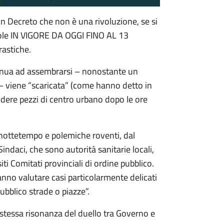
un Decreto che non è una rivoluzione, se si
egole IN VIGORE DA OGGI FINO AL 13
astiche.
ntinua ad assembrarsi – nonostante un
i – viene “scaricata” (come hanno detto in
iudere pezzi di centro urbano dopo le ore
 nottetempo e polemiche roventi, dal
 Sindaci, che sono autorità sanitarie locali,
ti Comitati provinciali di ordine pubblico.
ranno valutare casi particolarmente delicati
ubblico strade o piazze”.
a stessa risonanza del duello tra Governo e