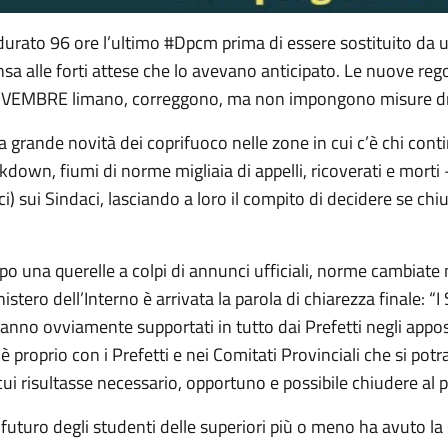
durato 96 ore l’ultimo #Dpcm prima di essere sostituito da 
sa alle forti attese che lo avevano anticipato. Le nuove r
VEMBRE limano, correggono, ma non impongono misure dr
a grande novità dei coprifuoco nelle zone in cui c’è chi co
kdown, fiumi di norme migliaia di appelli, ricoverati e mort
i) sui Sindaci, lasciando a loro il compito di decidere se ch
.
o una querelle a colpi di annunci ufficiali, norme cambiate
istero dell’Interno è arrivata la parola di chiarezza finale: “I
anno ovviamente supportati in tutto dai Prefetti negli apposi
è proprio con i Prefetti e nei Comitati Provinciali che si pot
cui risultasse necessario, opportuno e possibile chiudere al p
l futuro degli studenti delle superiori più o meno ha avuto l