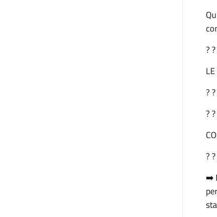
Qui
co
? ?
LE
? ?
? ?
CO
? ?
➡️ 
per
sta