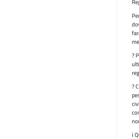
Reg
Per
dov
far
mez
? P
ult
reg
? C
per
civ
co
no
ℹ️ 