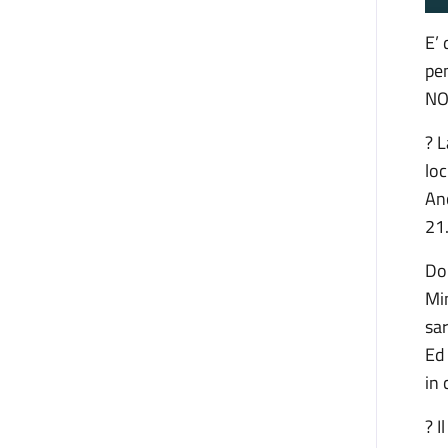
E’ 
pen
NO
? L
loc
Anc
21
Dop
Min
sar
Ed 
in 
? I