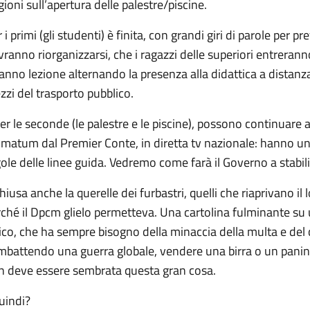
ioni sull’apertura delle palestre/piscine.
 i primi (gli studenti) è finita, con grandi giri di parole per p
ranno riorganizzarsi, che i ragazzi delle superiori entreran
anno lezione alternando la presenza alla didattica a distanz
zi del trasporto pubblico.
er le seconde (le palestre e le piscine), possono continuare 
imatum dal Premier Conte, in diretta tv nazionale: hanno u
ole delle linee guida. Vedremo come farà il Governo a stabili
hiusa anche la querelle dei furbastri, quelli che riaprivano i
ché il Dpcm glielo permetteva. Una cartolina fulminante su 
ico, che ha sempre bisogno della minaccia della multa e del 
mbattendo una guerra globale, vendere una birra o un panin
n deve essere sembrata questa gran cosa.
Quindi?