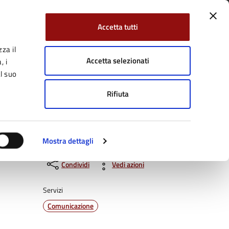
Accetta tutti
za il
Facebook
Twitter
YouTube
uici su:
Cerca:
Accetta selezionati
, i
l suo
Rifiuta
Servizi Online
Tutti gli argomenti
Mostra dettagli
Condividi
Vedi azioni
Servizi
Comunicazione