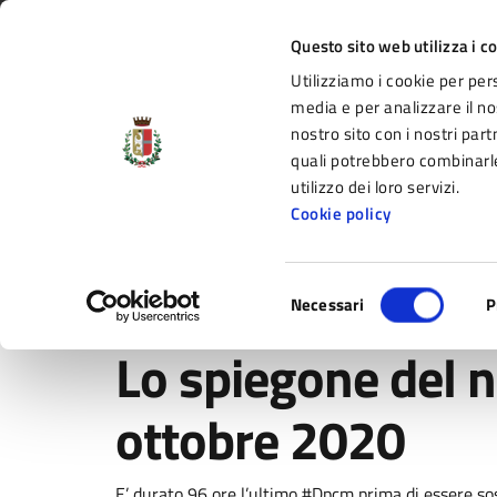
Vai al contenuto principale
Vai alla navigazione del sito
Vai al piede di pagina
Regione Emilia-Romagna
Questo sito web utilizza i c
Utilizziamo i cookie per per
Comune di Fidenza
media e per analizzare il nos
nostro sito con i nostri part
il portale di servizi e informazioni del C
quali potrebbero combinarle
utilizzo dei loro servizi.
Cookie policy
Amministrazione
Novità
Servizi
Selezione
Home
/
Novità
/
Comunicati
/
Lo spiegone del nuovo 
Necessari
P
del
consenso
Lo spiegone del 
ottobre 2020
E’ durato 96 ore l’ultimo #Dpcm prima di essere sos