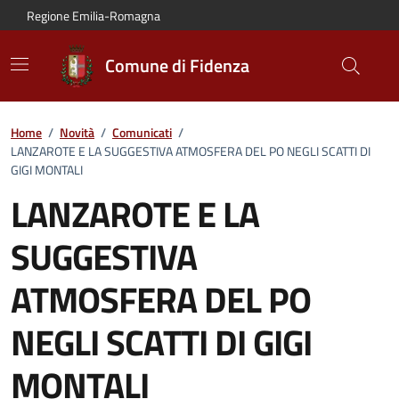
Vai al contenuto principale
Vai alla navigazione del sito
Vai al piede di pagina
Regione Emilia-Romagna
Comune di Fidenza
Home
/
Novità
/
Comunicati
/
LANZAROTE E LA SUGGESTIVA ATMOSFERA DEL PO NEGLI SCATTI DI
GIGI MONTALI
LANZAROTE E LA
SUGGESTIVA
ATMOSFERA DEL PO
NEGLI SCATTI DI GIGI
MONTALI