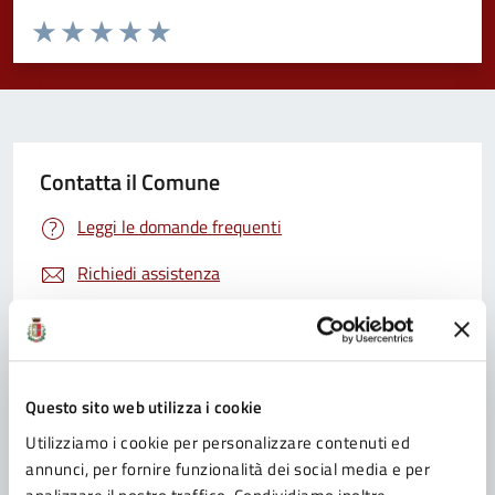
Valuta da 1 a 5 stelle la pagina
Valuta 1 stelle su 5
Valuta 2 stelle su 5
Valuta 3 stelle su 5
Valuta 4 stelle su 5
Valuta 5 stelle su 5
Contatta il Comune
Leggi le domande frequenti
Richiedi assistenza
Prenota appuntamento
Problemi in città
Questo sito web utilizza i cookie
Segnala disservizio
Utilizziamo i cookie per personalizzare contenuti ed
annunci, per fornire funzionalità dei social media e per