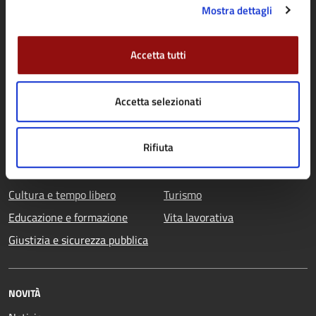
Mostra dettagli
CATEGORIE DI SERVIZIO
Accetta tutti
Agricoltura e pesca
Imprese e commercio
Ambiente
Mobilità e trasporti
Accetta selezionati
Anagrafe e stato civile
Salute, benessere e
Appalti pubblici
assistenza
Rifiuta
Autorizzazioni
Tributi, finanze e
Catasto e urbanistica
contravvenzioni
Cultura e tempo libero
Turismo
Educazione e formazione
Vita lavorativa
Giustizia e sicurezza pubblica
NOVITÀ