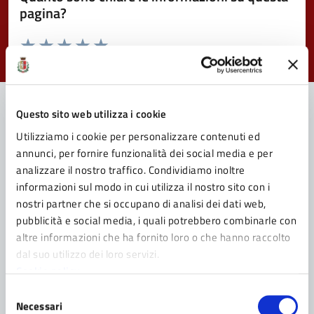
pagina?
Valuta da 1 a 5 stelle la pagina
Valuta 1 stelle su 5
Valuta 2 stelle su 5
Valuta 3 stelle su 5
Valuta 4 stelle su 5
Valuta 5 stelle su 5
Questo sito web utilizza i cookie
Utilizziamo i cookie per personalizzare contenuti ed
Contatta il Comune
annunci, per fornire funzionalità dei social media e per
Leggi le domande frequenti
analizzare il nostro traffico. Condividiamo inoltre
informazioni sul modo in cui utilizza il nostro sito con i
Richiedi assistenza
nostri partner che si occupano di analisi dei dati web,
pubblicità e social media, i quali potrebbero combinarle con
Prenota appuntamento
altre informazioni che ha fornito loro o che hanno raccolto
dal suo utilizzo dei loro servizi.
Problemi in città
Cookie policy
Segnala disservizio
Selezione
Necessari
del