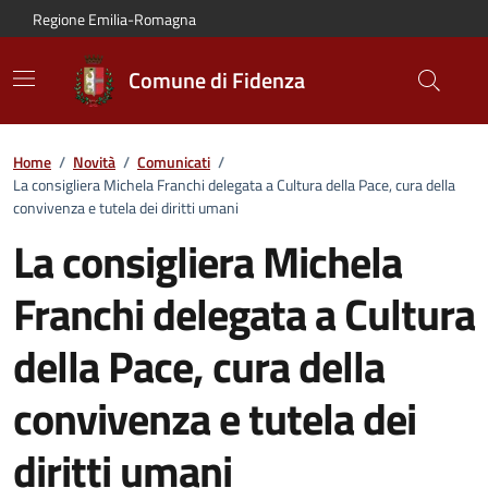
Vai al contenuto principale
Vai alla navigazione del sito
Vai al piede di pagina
Regione Emilia-Romagna
Comune di Fidenza
Home
/
Novità
/
Comunicati
/
La consigliera Michela Franchi delegata a Cultura della Pace, cura della
convivenza e tutela dei diritti umani
La consigliera Michela
Franchi delegata a Cultura
della Pace, cura della
convivenza e tutela dei
diritti umani