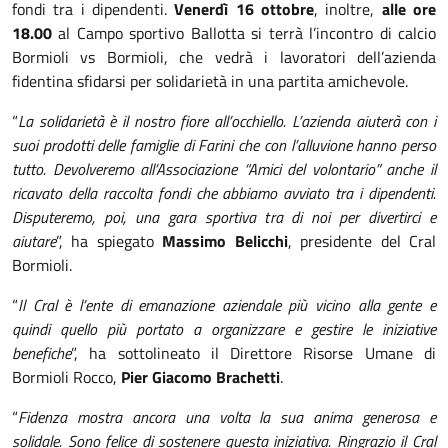
fondi tra i dipendenti.
Venerdì 16 ottobre
, inoltre,
alle ore
18.00
al Campo sportivo Ballotta si terrà l’incontro di calcio
Bormioli vs Bormioli, che vedrà i lavoratori dell’azienda
fidentina sfidarsi per solidarietà in una partita amichevole.
“
La solidarietà è il nostro fiore all’occhiello. L’azienda aiuterà con i
suoi prodotti delle famiglie di Farini che con l’alluvione hanno perso
tutto. Devolveremo all’Associazione “Amici del volontario” anche il
ricavato della raccolta fondi che abbiamo avviato tra i dipendenti.
Disputeremo, poi, una gara sportiva tra di noi per divertirci e
aiutare
”, ha spiegato
Massimo Belicchi
, presidente del Cral
Bormioli.
“
Il Cral è l’ente di emanazione aziendale più vicino alla gente e
quindi quello più portato a organizzare e gestire le iniziative
benefiche
”, ha sottolineato il Direttore Risorse Umane di
Bormioli Rocco,
Pier Giacomo Brachetti
.
“
Fidenza mostra ancora una volta la sua anima generosa e
solidale. Sono felice di sostenere questa iniziativa. Ringrazio il Cral