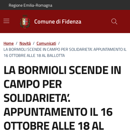
Vai al contenuto principale
Vai alla navigazione del sito
Vai al piede di pagina
Regione Emilia-Romagna
Comune di Fidenza
Home
/
Novità
/
Comunicati
/
LA BORMIOLI SCENDE IN CAMPO PER SOLIDARIETA’. APPUNTAMENTO IL
16 OTTOBRE ALLE 18 AL BALLOTTA
LA BORMIOLI SCENDE IN
CAMPO PER
SOLIDARIETA’.
APPUNTAMENTO IL 16
OTTOBRE ALLE 18 AL