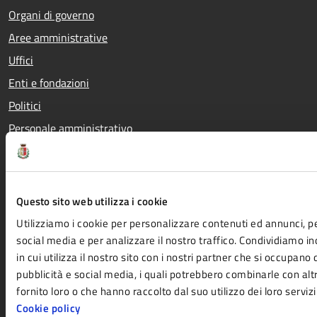
Organi di governo
Aree amministrative
Uffici
Enti e fondazioni
Politici
Personale amministrativo
Documenti e dati
Questo sito web utilizza i cookie
CATEGORIE DI SERVIZIO
Utilizziamo i cookie per personalizzare contenuti ed annunci, pe
Agricoltura e pesca
Imprese e commercio
social media e per analizzare il nostro traffico. Condividiamo i
Ambiente
Mobilità e trasporti
in cui utilizza il nostro sito con i nostri partner che si occupano 
Anagrafe e stato civile
Salute, benessere e
pubblicità e social media, i quali potrebbero combinarle con al
fornito loro o che hanno raccolto dal suo utilizzo dei loro servizi
Appalti pubblici
assistenza
Cookie policy