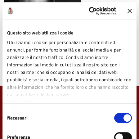
Questo sito web utilizza i cookie
Utilizziamo i cookie per personalizzare contenuti ed
annunci, per fornire funzionalità dei social media e per
analizzare il nostro traffico. Condividiamo inoltre
informazioni sul modo in cui utilizza il nostro sito con i
marco-riccomini.jpg
nostri partner che si occupano di analisi dei dati web,
pubblicità e social media, i quali potrebbero combinarle con
altre informazioni che ha fornito loro o che hanno raccolto
dal suo utilizzo dei loro servizi.
Quanto sono chiare le informazioni su questa
Cookie policy
pagina?
Selezione
Necessari
del
Valuta da 1 a 5 stelle la pagina
consenso
Valuta 1 stelle su 5
Valuta 2 stelle su 5
Valuta 3 stelle su 5
Valuta 4 stelle su 5
Valuta 5 stelle su 5
Preferenze