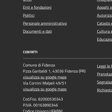
Enti e fondazioni
Appalti p
Politici
Autorizz
Personale amministrativo
Catasto 
Documenti e dati
Cultura 
Educazio
CONTATTI
Comune di Fidenza
Leggi le
P.zza Garibaldi 1, 43036 Fidenza (PR)
Prenota
visualizza su google maps
Segnalaz
Via Cornini Malpeli 49/51
visualizza su google maps
Richiest
Cod.Fisc. 82000530343
P.IVA. 00163890346
Codice Univoco UFABNI