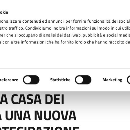
ookie
sonalizzare contenuti ed annunci, per fornire funzionalità dei social
tro traffico. Condividiamo inoltre informazioni sul modo in cui utiliz
Seg
ner che si occupano di analisi dei dati web, pubblicità e social media
omune di Fidenza
 con altre informazioni che ha fornito loro o che hanno raccolto da
Vivere Fidenza
A DEI CITTADINI: AL VIA UNA NUOVA STAGIONE DI PARTECIPAZIONE
referenze
Statistiche
Marketing
 A CASA DEI
IA UNA NUOVA