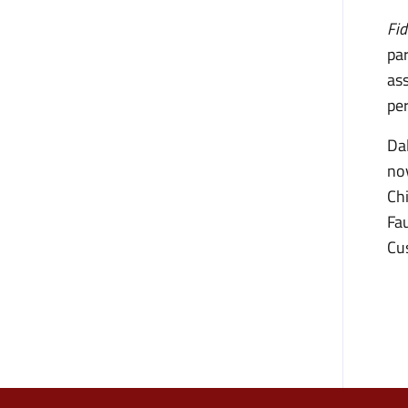
Fi
pa
ass
per
Da
no
Ch
Fa
Cus