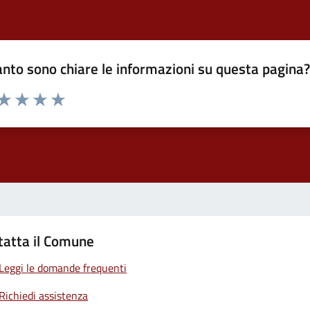
nto sono chiare le informazioni su questa pagina
 da 1 a 5 stelle la pagina
ta 1 stelle su 5
Valuta 2 stelle su 5
Valuta 3 stelle su 5
Valuta 4 stelle su 5
Valuta 5 stelle su 5
tatta il Comune
Leggi le domande frequenti
Richiedi assistenza