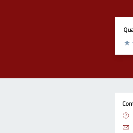
Qua
Valuta
Valu
Con