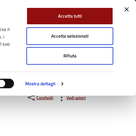
Accetta tutti
za il
Facebook
Twitter
YouTube
uici su:
Cerca:
Accetta selezionati
, i
l suo
Rifiuta
Servizi Online
Tutti gli argomenti
Mostra dettagli
Condividi
Vedi azioni