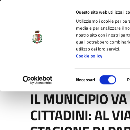
Vai al contenuto principale
Vai alla navigazione del sito
Vai al piede di pagina
Regione Emilia-Romagna
Questo sito web utilizza i c
Utilizziamo i cookie per per
Comune di Fidenza
media e per analizzare il nos
nostro sito con i nostri part
il portale di servizi e informazioni del C
quali potrebbero combinarle
utilizzo dei loro servizi.
Cookie policy
Amministrazione
Novità
Servizi
Selezione
Home
/
Novità
/
Comunicati
/
IL MUNICIPIO VA A CAS
Necessari
P
del
consenso
IL MUNICIPIO VA
CITTADINI: AL V