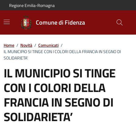
Vai al contenuto principale
Vai alla navigazione del sito
Vai al piede di pagina
Regione Emilia-Romagna
Comune di Fidenza
Home
/
Novità
/
Comunicati
/
IL MUNICIPIO SI TINGE CON I COLORI DELLA FRANCIA IN SEGNO DI
SOLIDARIETA’
IL MUNICIPIO SI TINGE
CON I COLORI DELLA
FRANCIA IN SEGNO DI
SOLIDARIETA’
Dettagli del comunicato: