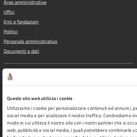
Aree amministrative
Uffici
Enti e fondazioni
Politici
Personale amministrativo
Documenti e dati
CATEGORIE DI SERVIZIO
Agricoltura e pesca
Imprese e commercio
Ambiente
Mobilità e trasporti
Questo sito web utilizza i cookie
Anagrafe e stato civile
Salute, benessere e
Utilizziamo i cookie per personalizzare contenuti ed annunci, pe
Appalti pubblici
assistenza
social media e per analizzare il nostro traffico. Condividiamo in
modo in cui utilizza il nostro sito con i nostri partner che si occu
Autorizzazioni
Tributi, finanze e
web, pubblicità e social media, i quali potrebbero combinarle c
Catasto e urbanistica
contravvenzioni