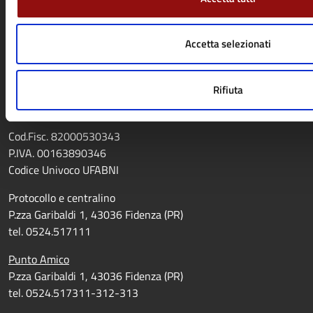
CONTATTI
Comune di Fidenza
Accetta selezionati
P.zza Garibaldi 1, 43036 Fidenza (PR)
visualizza su google maps
Rifiuta
Via Cornini Malpeli 49/51
visualizza su google maps
Cod.Fisc. 82000530343
P.IVA. 00163890346
Codice Univoco UFABNI
Protocollo e centralino
P.zza Garibaldi 1, 43036 Fidenza (PR)
tel. 0524.517111
Punto Amico
P.zza Garibaldi 1, 43036 Fidenza (PR)
tel. 0524.517311-312-313