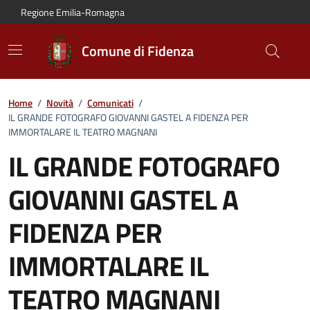
Vai al contenuto principale
Vai alla navigazione del sito
Vai al piede di pagina
Regione Emilia-Romagna
Comune di Fidenza
Home
/
Novità
/
Comunicati
/
IL GRANDE FOTOGRAFO GIOVANNI GASTEL A FIDENZA PER
IMMORTALARE IL TEATRO MAGNANI
IL GRANDE FOTOGRAFO
GIOVANNI GASTEL A
FIDENZA PER
IMMORTALARE IL
TEATRO MAGNANI